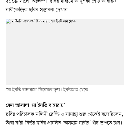
২০০৯ সালে ‘অরুন্ধতী’ ছবির মাধ্যমে আনুশকা শেঠি আবারও
নারীকেন্দ্রিক ছবির সম্ভাবনা দেখান।
‘মা ইনতি বাঙ্গারাম’ সিনেমার দৃশ্য। ইনস্টাগ্রাম থেকে
কেন আলাদা ‘মা ইনতি বাঙ্গারাম’
ছবির পরিচালক নন্দিনী রেড্ডি ও সামান্থা শুরু থেকেই বলেছিলেন,
তাঁরা নারী-নির্ভর ছবির প্রচলিত ‘অসহায় নারীর’ ধাঁচ ভাঙতে চান।