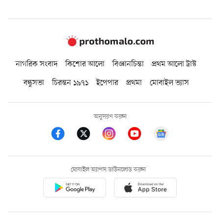
নাগরিক সংবাদ
কিশোর আলো
বিজ্ঞানচিন্তা
প্রথম আলো ট্রাস্ট
বন্ধুসভা
চিরন্তন ১৯৭১
ইপেপার
প্রথমা
মোবাইল ভ্যাস
অনুসরণ করুন
মোবাইল অ্যাপস ডাউনলোড করুন