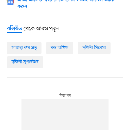
প্রথম আলোর খবর পেতে গুগল নিউজ চ্যানেল ফলো
করুন
থেকে আরও পড়ুন
বলিউড
সামান্থা রুথ প্রভু
বক্স অফিস
দক্ষিণী সিনেমা
দক্ষিণী সুপারস্টার