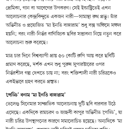
প্রেমিকা, গান বা আবেগের উপকরণ। সেই ইন্ডাস্ট্রিতেই এখন
আলোচনার কেন্দ্রবিন্দুতে একজন নারী—সামান্থা রুথ প্রভু। তাঁর
অভিনীত ও প্রযোজিত ‘মা ইনতি বাঙ্গারাম’ শুধু বক্স অফিসে সফল
হয়নি; বরং নারী-নির্ভর বাণিজ্যিক ছবির সম্ভাবনা নিয়ে নতুন করে
আলোচনা শুরু করেছে।
মাত্র চার দিনে বিশ্বব্যাপী প্রায় ৫০ কোটি রুপি আয় করে ছবিটি
প্রমাণ করেছে, দর্শক এখন শুধু পুরুষ সুপারস্টারের ওপর
নির্ভরশীল গল্প দেখতে চায় না; বরং শক্তিশালী নারী চরিত্রকেও
একইভাবে গ্রহণ করতে প্রস্তুত।
‘পেড্ডি’ বনাম ‘মা ইনতি বাঙ্গারাম’
তেলেগু সিনেমার সাম্প্রতিক আলোচনায় দুটি ছবি বারবার উঠে
এসেছে। একদিকে রামচরণ ও জাহ্নবী কাপুর অভিনীত ‘পেড্ডি’, যা
নারী চরিত্র উপস্থাপনের কারণে সমালোচিত হয়েছে। অন্যদিকে ‘মা