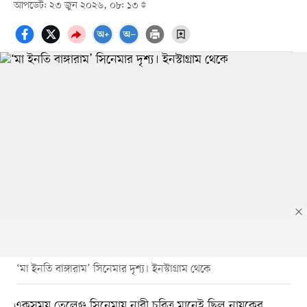
আপডেট: ২৩ জুন ২০২৬, ০৮: ১৩
‘মা ইনতি বাঙ্গারাম’ সিনেমার দৃশ্য। ইনস্টাগ্রাম থেকে
একসময় তেলেগু সিনেমায় নারী চরিত্র মানেই ছিল নায়কের