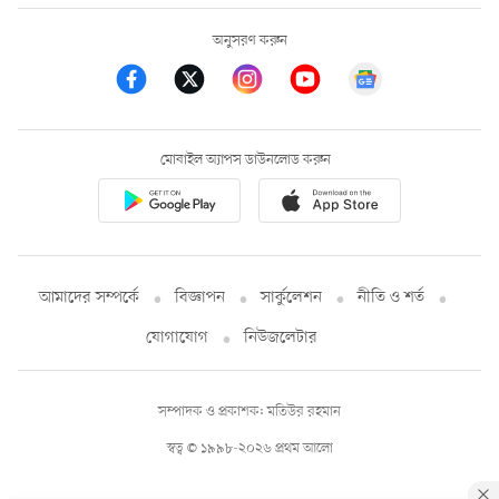
অনুসরণ করুন
মোবাইল অ্যাপস ডাউনলোড করুন
আমাদের সম্পর্কে
বিজ্ঞাপন
সার্কুলেশন
নীতি ও শর্ত
যোগাযোগ
নিউজলেটার
সম্পাদক ও প্রকাশক: মতিউর রহমান
স্বত্ব © ১৯৯৮-২০২৬ প্রথম আলো