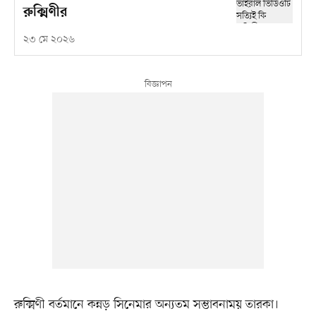
রুক্মিণীর
২৩ মে ২০২৬
রুক্মিণী বর্তমানে কন্নড় সিনেমার অন্যতম সম্ভাবনাময় তারকা।