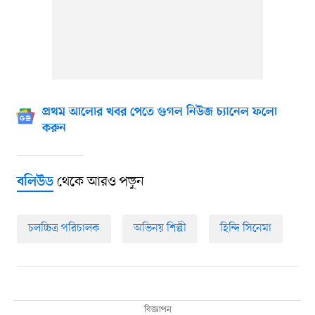
প্রথম আলোর খবর পেতে গুগল নিউজ চ্যানেল ফলো
করুন
থেকে আরও পড়ুন
বলিউড
চলচ্চিত্র পরিচালক
অভিনয় শিল্পী
হিন্দি সিনেমা