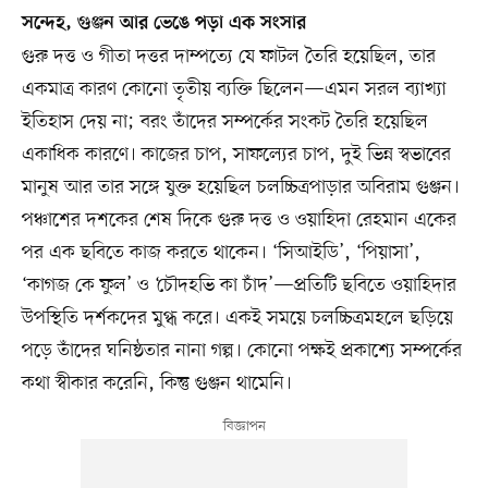
সন্দেহ, গুঞ্জন আর ভেঙে পড়া এক সংসার
গুরু দত্ত ও গীতা দত্তর দাম্পত্যে যে ফাটল তৈরি হয়েছিল, তার
একমাত্র কারণ কোনো তৃতীয় ব্যক্তি ছিলেন—এমন সরল ব্যাখ্যা
ইতিহাস দেয় না; বরং তাঁদের সম্পর্কের সংকট তৈরি হয়েছিল
একাধিক কারণে। কাজের চাপ, সাফল্যের চাপ, দুই ভিন্ন স্বভাবের
মানুষ আর তার সঙ্গে যুক্ত হয়েছিল চলচ্চিত্রপাড়ার অবিরাম গুঞ্জন।
পঞ্চাশের দশকের শেষ দিকে গুরু দত্ত ও ওয়াহিদা রেহমান একের
পর এক ছবিতে কাজ করতে থাকেন। ‘সিআইডি’, ‘পিয়াসা’,
‘কাগজ কে ফুল’ ও ‘চৌদহভি কা চাঁদ’—প্রতিটি ছবিতে ওয়াহিদার
উপস্থিতি দর্শকদের মুগ্ধ করে। একই সময়ে চলচ্চিত্রমহলে ছড়িয়ে
পড়ে তাঁদের ঘনিষ্ঠতার নানা গল্প। কোনো পক্ষই প্রকাশ্যে সম্পর্কের
কথা স্বীকার করেনি, কিন্তু গুঞ্জন থামেনি।