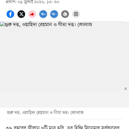
প্রকাশ: ০৯ জুলাই ২০২৬, ১৩: ৩০
গুরু দত্ত, ওয়াহিদা রেহমান ও গীতা দত্ত। কোলাজ
৩৯ বছরের জীবনে ৮টি মাত্র ছবি, তবু হিন্দি সিনেমার সর্বকালের