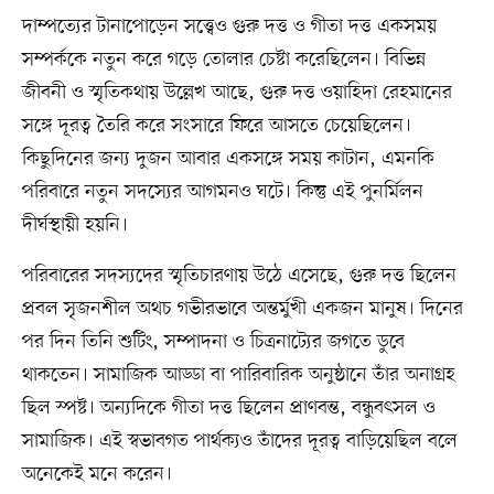
দাম্পত্যের টানাপোড়েন সত্ত্বেও গুরু দত্ত ও গীতা দত্ত একসময়
সম্পর্ককে নতুন করে গড়ে তোলার চেষ্টা করেছিলেন। বিভিন্ন
জীবনী ও স্মৃতিকথায় উল্লেখ আছে, গুরু দত্ত ওয়াহিদা রেহমানের
সঙ্গে দূরত্ব তৈরি করে সংসারে ফিরে আসতে চেয়েছিলেন।
কিছুদিনের জন্য দুজন আবার একসঙ্গে সময় কাটান, এমনকি
পরিবারে নতুন সদস্যের আগমনও ঘটে। কিন্তু এই পুনর্মিলন
দীর্ঘস্থায়ী হয়নি।
পরিবারের সদস্যদের স্মৃতিচারণায় উঠে এসেছে, গুরু দত্ত ছিলেন
প্রবল সৃজনশীল অথচ গভীরভাবে অন্তর্মুখী একজন মানুষ। দিনের
পর দিন তিনি শুটিং, সম্পাদনা ও চিত্রনাট্যের জগতে ডুবে
থাকতেন। সামাজিক আড্ডা বা পারিবারিক অনুষ্ঠানে তাঁর অনাগ্রহ
ছিল স্পষ্ট। অন্যদিকে গীতা দত্ত ছিলেন প্রাণবন্ত, বন্ধুবৎসল ও
সামাজিক। এই স্বভাবগত পার্থক্যও তাঁদের দূরত্ব বাড়িয়েছিল বলে
অনেকেই মনে করেন।