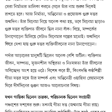
সেরা নির্মাতার তালিকা করতে গেলে তাঁর নাম শুরুর দিকেই
রাখতে হবে। আজ নির্মাতা, অভিনেতা ও প্রযোজক গুরু দত্তর
জন্মদিন। তাঁর সিনেমা নিয়ে অনেক কথা হয়, তবে সিনেমা ছাড়াও
গুরু দত্তর ব্যক্তিগত জীবনে ছিল নানা বাঁক। বিয়ে, সম্পর্কের
টানাপোড়েন মিলিয়ে সেটাও সিনেমার গল্পের মতোই। জন্মদিনে
ফিরে দেখা যায় গুরু দত্তর ব্যক্তিজীবনের নানা টানাপোড়েন।
পর্দার আড়ালের মানুষটি ছিলেন অনেক বেশি জটিল। ব্যক্তিগত
জীবন, দাম্পত্য, সৃজনশীল অস্থিরতা ও নিঃসঙ্গতা তাঁর জীবনের
অবিচ্ছেদ্য অংশ হয়ে ওঠে। বিশেষ করে স্ত্রী, কিংবদন্তি কণ্ঠশিল্পী
গীতা দত্তর সঙ্গে তাঁর সম্পর্ক এবং অভিনেত্রী ওয়াহিদা রেহমানকে
ঘিরে দীর্ঘদিনের গুঞ্জন আজও আলোচনার বিষয়।
যখন গায়িকা ছিলেন তারকা, পরিচালক ছিলেন সংগ্রামী
পঞ্চাশের দশকের শুরু। তখনই গীতা দত্ত (জন্মনাম গীতা রায়)