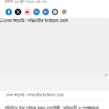
প্রকাশ: ১৩ জুন ২০২৬, ০৪: ০০
নোরা ফাতেহি। অভিনেত্রীর ইনস্টাগ্রাম থেকে
বলিউডে তাঁর পরিচয় মূলত নৃত্যশিল্পী, অভিনেত্রী ও পারফরমার