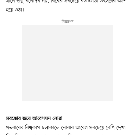
মানে শুধু বিনোদন নয়, বিশ্বের সবচেয়ে বড় ক্রীড়া উৎসবের অংশ
হয়ে ওঠা।
মরক্কোর জয়ে আবেগঘন নোরা
গতবারের বিশ্বকাপ চলাকালে নোরার আবেগ সবচেয়ে বেশি দেখা