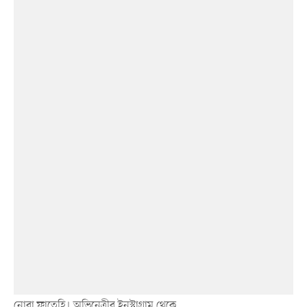
নোরা ফাতেহি। অভিনেত্রীর ইনস্টাগ্রাম থেকে