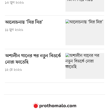
১৩ জুন ২০২৬
আলোচনায় ‘সির সির’
১১ জুন ২০২৬
অশালীন গানের পর নতুন বিতর্কে
নোরা ফাতেহি
১২ মে ২০২৬