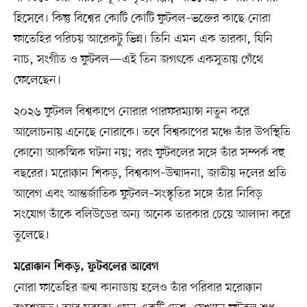
হিসেবে। কিন্তু বিশ্বের কোটি কোটি ফুটবল–ভক্তের কাছে নোরা
ফাতেহির পরিচয় আরেকটু ভিন্ন। তিনি এমন এক তারকা, যিনি
নাচ, সংগীত ও ফুটবল—এই তিন জগৎকে একসুতায় গেঁথে
ফেলেছেন।
২০২৬ ফুটবল বিশ্বকাপে নোরার পারফরম্যান্স নতুন করে
আলোচনায় এনেছে নোরাকে। তবে বিশ্বকাপের মঞ্চে তাঁর উপস্থিতি
কোনো আকস্মিক ঘটনা নয়; বরং ফুটবলের সঙ্গে তাঁর সম্পর্ক বহু
বছরের। মরোক্কান শিকড়, বিশ্বকাপ–উন্মাদনা, জাতীয় দলের প্রতি
আবেগ এবং আন্তর্জাতিক ফুটবল–সংস্কৃতির সঙ্গে তাঁর নিবিড়
সংযোগ তাঁকে বলিউডের অন্য অনেক তারকার চেয়ে আলাদা করে
তুলেছে।
মরোক্কান শিকড়, ফুটবলের আবেগ
নোরা ফাতেহির জন্ম কানাডায় হলেও তাঁর পরিবার মরোক্কান