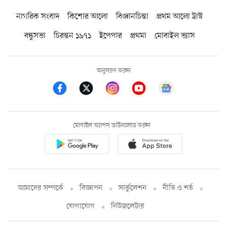
নাগরিক সংবাদ
কিশোর আলো
বিজ্ঞানচিন্তা
প্রথম আলো ট্রাস্ট
বন্ধুসভা
চিরন্তন ১৯৭১
ইপেপার
প্রথমা
মোবাইল ভ্যাস
অনুসরণ করুন
মোবাইল অ্যাপস ডাউনলোড করুন
আমাদের সম্পর্কে
বিজ্ঞাপন
সার্কুলেশন
নীতি ও শর্ত
যোগাযোগ
নিউজলেটার