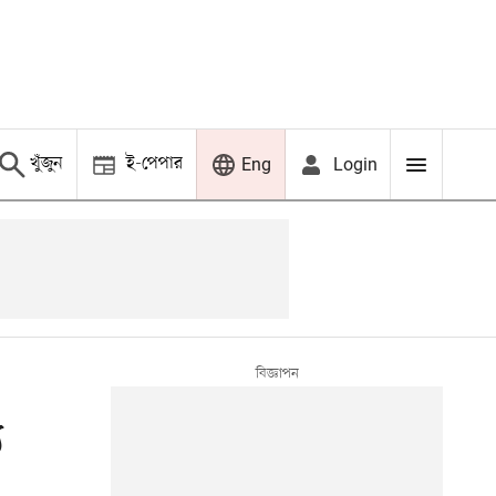
খুঁজুন
ই-পেপার
Login
Eng
য