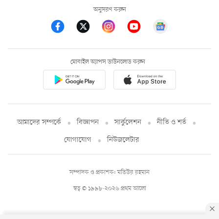
অনুসরণ করুন
মোবাইল অ্যাপস ডাউনলোড করুন
আমাদের সম্পর্কে
বিজ্ঞাপন
সার্কুলেশন
নীতি ও শর্ত
যোগাযোগ
নিউজলেটার
সম্পাদক ও প্রকাশক: মতিউর রহমান
স্বত্ব © ১৯৯৮-২০২৬ প্রথম আলো