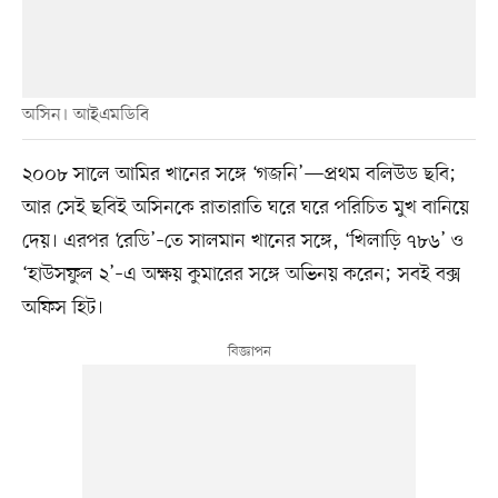
অসিন। আইএমডিবি
২০০৮ সালে আমির খানের সঙ্গে ‘গজনি’—প্রথম বলিউড ছবি;
আর সেই ছবিই অসিনকে রাতারাতি ঘরে ঘরে পরিচিত মুখ বানিয়ে
দেয়। এরপর ‘রেডি’–তে সালমান খানের সঙ্গে, ‘খিলাড়ি ৭৮৬’ ও
‘হাউসফুল ২’–এ অক্ষয় কুমারের সঙ্গে অভিনয় করেন; সবই বক্স
অফিস হিট।