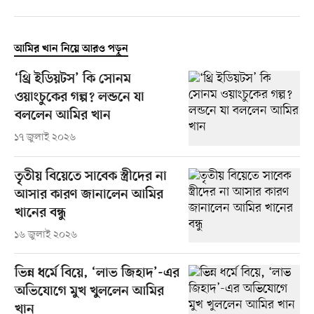
আমির খান নিয়ে আরও পড়ুন
‘থ্রি ইডিয়টস’ কি সোনম
ওয়াংচুকের গল্প? লন্ডনে যা
বললেন আমির খান
১৭ জুলাই ২০২৬
তৃতীয় বিয়েতে সাবেক স্ত্রীদের না
আসার কারণ জানালেন আমির
খানের বন্ধু
১৬ জুলাই ২০২৬
ভিন্ন ধর্মে বিয়ে, ‘লাভ জিহাদ’-এর
অভিযোগে মুখ খুললেন আমির
খান