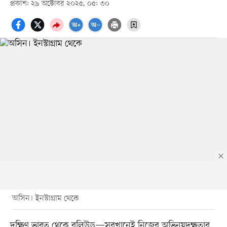
প্রকাশ: ২৯ অক্টোবর ২০২৫, ০৫: ৩০
অসিন। ইনস্টাগ্রাম থেকে
দক্ষিণ ভারত থেকে বলিউড—সবখানেই নিজের অভিনয়দক্ষতার