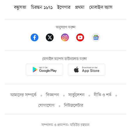
বন্ধুসভা
চিরন্তন ১৯৭১
ইপেপার
প্রথমা
মোবাইল ভ্যাস
অনুসরণ করুন
মোবাইল অ্যাপস ডাউনলোড করুন
আমাদের সম্পর্কে
বিজ্ঞাপন
সার্কুলেশন
নীতি ও শর্ত
যোগাযোগ
নিউজলেটার
সম্পাদক ও প্রকাশক: মতিউর রহমান