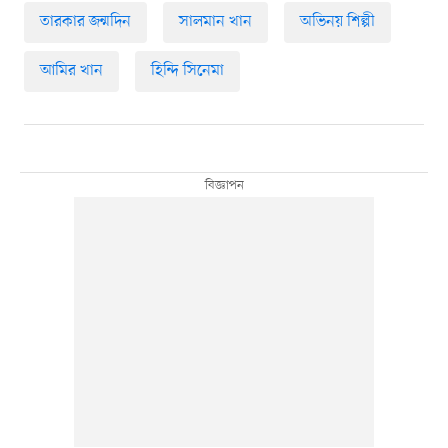
তারকার জন্মদিন
সালমান খান
অভিনয় শিল্পী
আমির খান
হিন্দি সিনেমা