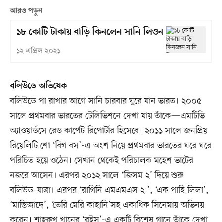
আরও পড়ুন
১৮ কোটি টাকায় বাড়ি কিনলেন সানি লিওন
১২ এপ্রিল ২০২১
বলিউডে অভিষেক
বলিউডে পা রাখার আগে সানি চারবার ঘুরে যান ভারত। ২০০৫
সালে প্রথমবার ভারতের টেলিভিশনে দেখা যায় তাঁকে—এমটিভি
অ্যাওয়ার্ডসে রেড কার্পেট রিপোর্টার হিসেবে। ২০১১ সালে জনপ্রিয়
রিয়েলিটি শো ‘বিগ বস’-এ অংশ নিয়ে প্রথমবার ভারতের ঘরে ঘরে
পরিচিত হয়ে ওঠেন। সেখান থেকেই পরিচালক মহেশ ভাটের
নজরে আসেন। এরপর ২০১২ সালে ‘জিসম ২’ দিয়ে শুরু
বলিউড–যাত্রা। এরপর ‘রাগিনি এমএমএস ২ ’, ‘এক পাহি লিলা’,
‘মাস্তিজাদে’, ‘তেরি মেরি কাহানি’সহ একাধিক সিনেমায় অভিনয়
করেন। শাহরুখ খানের ‘রইস’-এ একটি বিশেষ গানে তাঁকে দেখা