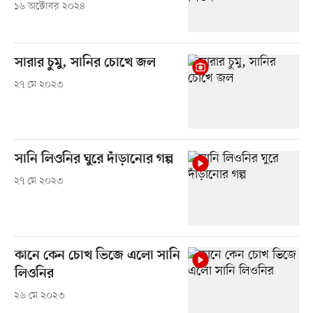
১৬ অক্টোবর ২০২৪
সারার চুমু, সানির চোখে জল
২৭ মে ২০২৩
সানি লিওনির ঘুরে দাঁড়ানোর গল্প
২৭ মে ২০২৩
কানে কেন চোখ ভিজে এলো সানি
লিওনির
২৬ মে ২০২৩