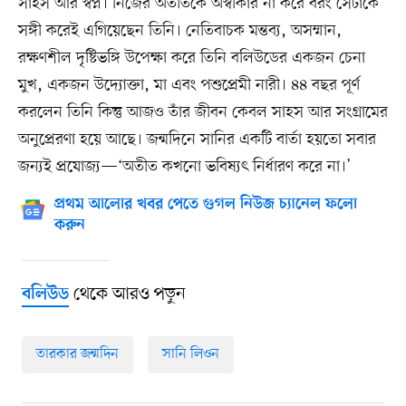
সাহস আর স্বপ্ন। নিজের অতীতকে অস্বীকার না করে বরং সেটাকে
সঙ্গী করেই এগিয়েছেন তিনি। নেতিবাচক মন্তব্য, অসম্মান,
রক্ষণশীল দৃষ্টিভঙ্গি উপেক্ষা করে তিনি বলিউডের একজন চেনা
মুখ, একজন উদ্যোক্তা, মা এবং পশুপ্রেমী নারী। ৪৪ বছর পূর্ণ
করলেন তিনি কিন্তু আজও তাঁর জীবন কেবল সাহস আর সংগ্রামের
অনুপ্রেরণা হয়ে আছে। জন্মদিনে সানির একটি বার্তা হয়তো সবার
জন্যই প্রযোজ্য—‘অতীত কখনো ভবিষ্যৎ নির্ধারণ করে না।’
প্রথম আলোর খবর পেতে গুগল নিউজ চ্যানেল ফলো
করুন
থেকে আরও পড়ুন
বলিউড
তারকার জন্মদিন
সানি লিওন