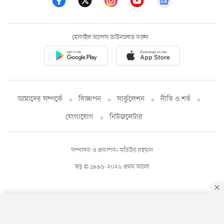
মোবাইল অ্যাপস ডাউনলোড করুন
আমাদের সম্পর্কে
বিজ্ঞাপন
সার্কুলেশন
নীতি ও শর্ত
যোগাযোগ
নিউজলেটার
সম্পাদক ও প্রকাশক: মতিউর রহমান
স্বত্ব © ১৯৯৮-২০২৬ প্রথম আলো
By using this site, you agree to our
Privacy Policy
.
OK