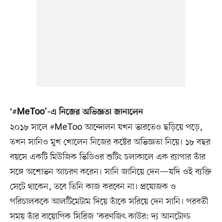
‘#MeToo’-এ নিজের অভিজ্ঞতা জানালেন
২০১৮ সালে #MeToo আন্দোলন যখন ভারতেও ছড়িয়ে পড়ে,
তখন সানিও মুখ খোলেন নিজের কষ্টের অভিজ্ঞতা নিয়ে। ১৮ বছর
বয়সে একটি মিউজিক ভিডিওর শুটিং চলাকালে এক র‍্যাপার তাঁর
সঙ্গে অশোভন আচরণ করেন। সানি জানিয়ে দেন—যদি ওই ব্যক্তি
সেটে থাকেন, তবে তিনি কাজ করবেন না। প্রযোজক ও
পরিচালককে আলটিমেটাম দিয়ে তাঁকে সরিয়ে দেন সানি। পরবর্তী
সময় তাঁর বায়োপিক সিরিজ ‘করণজিৎ কাউর: দ্য আনটোল্ড