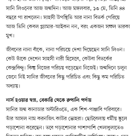
সানি লিওনের আজ জন্মদিন। আজ মঙ্গলবার, ১৩ মে, তিনি ৪৪
বছরে পা রাখলেন। সাহসী উপস্থিতি আর নানা বিতর্ক পেরিয়ে
আজ তিনি কেবল গ্ল্যামার-আইকন নন, বরং একজন সফল তারকা
মুখ।
জীবনের নানা বাঁকে, নানা পরিচয়ে দেখা দিয়েছেন সানি লিওন।
কেউ তাঁকে দেখেন সাহসী নারী হিসেবে, কেউবা বিতর্কের
কেন্দ্রবিন্দু। কিন্তু নিজের পরিচয় গড়েছেন নিজেই। জন্মদিনে চলুন
জেনে নিই সানির জীবনের কিছু পরিচিত এবং কিছু কম পরিচিত
অধ্যায়।
নার্স হওয়ার স্বপ্ন, বেকারি থেকে রুপালি পর্দায়
সানির জন্ম কানাডার অন্টারিওতে, এক শিখ-পাঞ্জাবি পরিবারে।
তাঁর আসল নাম করনজিৎ কাউর ভোহরা। ছোটবেলায় ধর্মীয় স্কুলে
পড়াশোনা করেছেন। তবে পড়াশোনার পাশাপাশি খেলাধুলাতেও