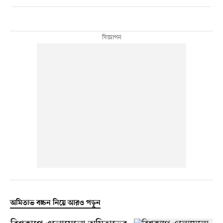
অমিতাভ বচ্চন নিয়ে আরও পড়ুন