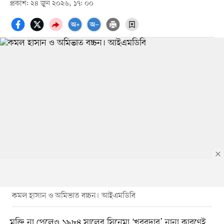
প্রকাশ: ২৪ জুন ২০২৬, ১৭: ০০
কমল হাসান ও অমিভাত বচ্চন। আইএমডিবি
মুক্তি না পেলেও ১৯৮৪ সালের সিনেমা ‘খবরদার’ নানা কারণেই