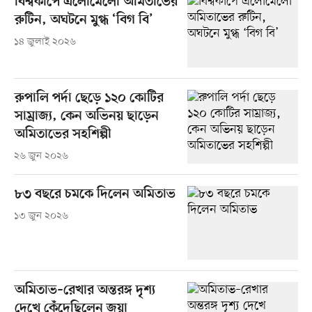
বিশ্বকাপে এলোমেলো অমিতাভের
রুটিন, অঘটনে মুগ্ধ ‘বিগ বি’
১৪ জুলাই ২০২৬
রুপালি পর্দা ছেড়ে ১২০ কোটির
সাম্রাজ্য, কেন অভিনয় ছাড়েন
অমিতাভের সহশিল্পী
২৬ জুন ২০২৬
৮৩ বছরে চমকে দিলেন অমিতাভ
১৩ জুন ২০২৬
অমিতাভ–রেখার অন্তরঙ্গ দৃশ্য
দেখে কেঁদেছিলেন জয়া