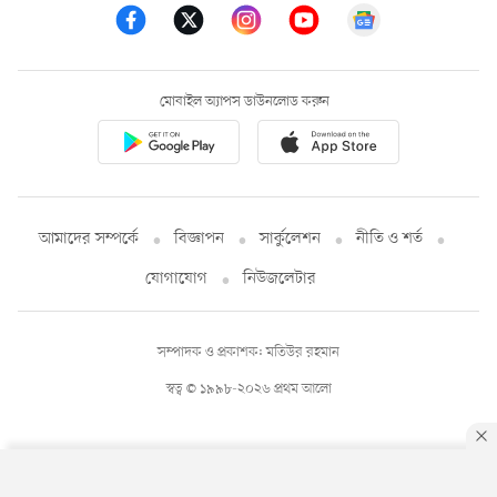
মোবাইল অ্যাপস ডাউনলোড করুন
আমাদের সম্পর্কে
বিজ্ঞাপন
সার্কুলেশন
নীতি ও শর্ত
যোগাযোগ
নিউজলেটার
সম্পাদক ও প্রকাশক: মতিউর রহমান
স্বত্ব © ১৯৯৮-২০২৬ প্রথম আলো