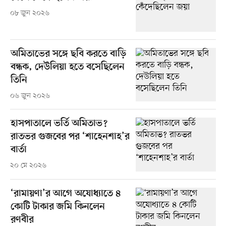
০৮ জুন ২০২৬
অমিতাভের সঙ্গে ছবি করতে বাড়ি
বন্ধক, দেউলিয়া হতে বসেছিলেন
তিনি
০৬ জুন ২০২৬
হাসপাতালে ভর্তি অমিতাভ?
রাতভর গুজবের পর ‘শাহেনশাহ’র
বার্তা
২০ মে ২০২৬
‘রামায়ণা’র আগে অযোধ্যাতে ৪
কোটি টাকার জমি কিনলেন
রণবীর