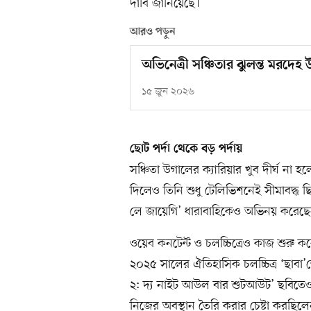
দাবি জানিয়েছে।
আরও পড়ুন
অভিনেত্রী সঞ্চিতার ঝুলন্ত মরদেহ উ
১৫ জুন ২০২৬
ছোট পর্দা থেকে বড় পর্দায়
সঞ্চিতা উগালের ক্যারিয়ার খুব দীর্ঘ না 
দিলেও তিনি শুধু টেলিভিশনেই সীমাবদ্ধ ছ
লে জায়েগি’ ধারাবাহিকেও অভিনয় করেছে
ওয়েব কনটেন্ট ও চলচ্চিত্রেও কাজ শুরু 
২০২৫ সালের ঐতিহাসিক চলচ্চিত্র ‘ছাবা’ত
২: দ্য নাইট আউল বার শুটআউট’ ছবিতেও দ
নিজের অবস্থান তৈরি করার চেষ্টা করছিলে