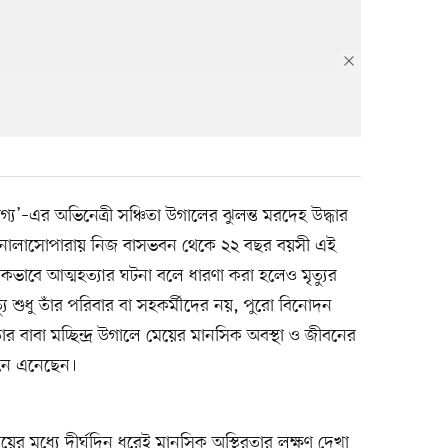
্য’–এর অভিনেত্রী সঞ্চিতা উগালের ঝুলন্ত মরদেহ উদ্ধার
ইয়ের নালাসোপারায় নিজ বাসভবন থেকে ২২ বছর বয়সী এই
মিকভাবে আত্মহত্যার ঘটনা বলে ধারণা করা হলেও মৃত্যুর
্যু শুধু তাঁর পরিবার বা সহকর্মীদের নয়, পুরো বিনোদন
 বাবা মচ্ছিন্দ্র উগালে মেয়ের মানসিক অবস্থা ও জীবনের
নে এনেছেন।
য়ের মধ্যে দীর্ঘদিন ধরেই মানসিক অস্থিরতার লক্ষণ দেখা