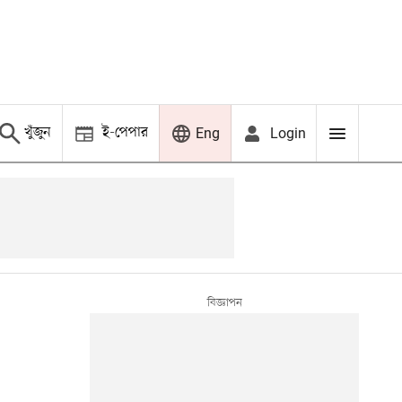
খুঁজুন
ই-পেপার
Login
Eng