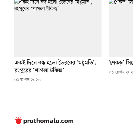
একই দিনে বন্ধ হলো ভৈরবের ‘মধুমতি’,
‘শেকড়’ সি
রংপুরের ‘শাপলা টকিজ’
৩১ জুলাই ২০
০১ আগস্ট ২০২৬