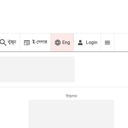
খুঁজুন
ই-পেপার
Login
Eng