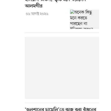
আলমগীর
০৬ আগস্ট ২০২৬
‘গুলশানের চামেলি’তে কাজ করা বাঁধনের