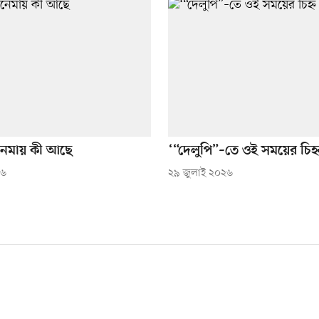
নেমায় কী আছে
‘“দেলুপি”–তে ওই সময়ের চিহ
২৬
২৯ জুলাই ২০২৬