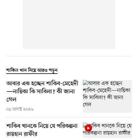
শাকিল খান নিয়ে আরও পড়ুন
আবার এক হচ্ছেন শাকিব-মেহেদী
—নায়িকা কি সাবিলা? কী জানা
গেল
০১ আগস্ট ২০২৬
শাকিব খানকে নিয়ে যে পরিকল্পনা
রায়হান রাফীর