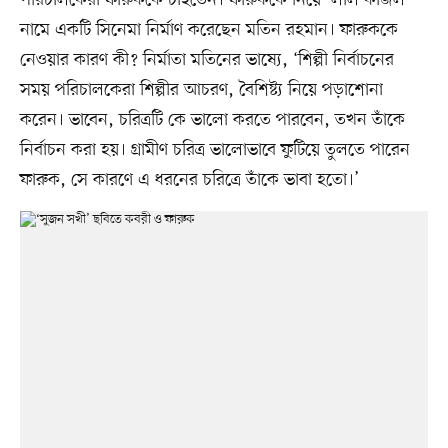
পরিচালকেরা ফারুককে চাইতেন। ফারুককে নিয়ে ‘লাল কাজল’
নামে একটি সিনেমা নির্মাণ করেছেন মতিন রহমান। ফারুককে
নেওয়ার কারণ কী? নির্মাতা মতিনের ভাষ্যে, ‘শিল্পী নির্বাচনের
সময় পরিচালকেরা শিল্পীর আচরণ, বৈশিষ্ট্য নিয়ে পড়াশোনা
করেন। ভাবেন, চরিত্রটি কে ভালো করতে পারবেন, তখন তাঁকে
নির্বাচন করা হয়। গ্রামীণ চরিত্র ভালোভাবে ফুটিয়ে তুলতে পারেন
ফারুক, সে কারণে এ ধরনের চরিত্রে তাঁকে ভাবা হতো।’