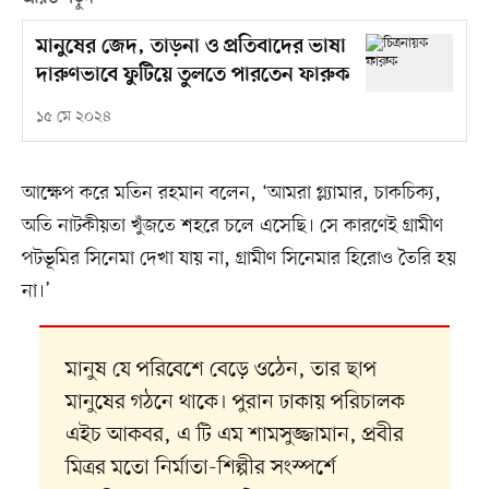
মানুষের জেদ, তাড়না ও প্রতিবাদের ভাষা
দারুণভাবে ফুটিয়ে তুলতে পারতেন ফারুক
১৫ মে ২০২৪
আক্ষেপ করে মতিন রহমান বলেন, ‘আমরা গ্ল্যামার, চাকচিক্য,
অতি নাটকীয়তা খুঁজতে শহরে চলে এসেছি। সে কারণেই গ্রামীণ
পটভূমির সিনেমা দেখা যায় না, গ্রামীণ সিনেমার হিরোও তৈরি হয়
না।’
মানুষ যে পরিবেশে বেড়ে ওঠেন, তার ছাপ
মানুষের গঠনে থাকে। পুরান ঢাকায় পরিচালক
এইচ আকবর, এ টি এম শামসুজ্জামান, প্রবীর
মিত্রর মতো নির্মাতা-শিল্পীর সংস্পর্শে