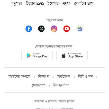
বন্ধুসভা
চিরন্তন ১৯৭১
ইপেপার
প্রথমা
মোবাইল ভ্যাস
অনুসরণ করুন
মোবাইল অ্যাপস ডাউনলোড করুন
আমাদের সম্পর্কে
বিজ্ঞাপন
সার্কুলেশন
নীতি ও শর্ত
যোগাযোগ
নিউজলেটার
সম্পাদক ও প্রকাশক: মতিউর রহমান