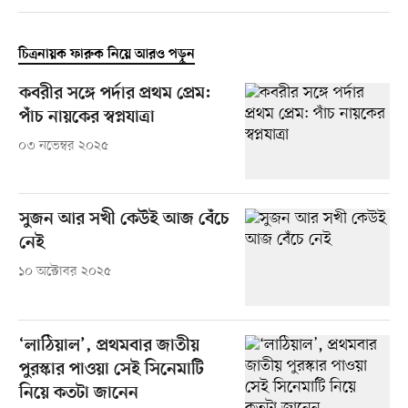
চিত্রনায়ক ফারুক নিয়ে আরও পড়ুন
কবরীর সঙ্গে পর্দার প্রথম প্রেম:
পাঁচ নায়কের স্বপ্নযাত্রা
০৩ নভেম্বর ২০২৫
সুজন আর সখী কেউই আজ বেঁচে
নেই
১০ অক্টোবর ২০২৫
‘লাঠিয়াল’, প্রথমবার জাতীয়
পুরস্কার পাওয়া সেই সিনেমাটি
নিয়ে কতটা জানেন