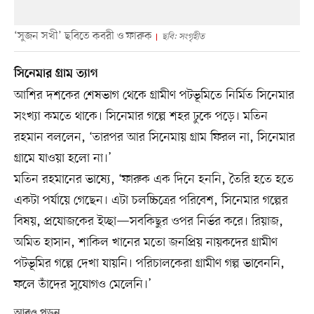
‘সুজন সখী’ ছবিতে কবরী ও ফারুক
ছবি: সংগৃহীত
সিনেমার গ্রাম ত্যাগ
আশির দশকের শেষভাগ থেকে গ্রামীণ পটভূমিতে নির্মিত সিনেমার
সংখ্যা কমতে থাকে। সিনেমার গল্পে শহর ঢুকে পড়ে। মতিন
রহমান বললেন, ‘তারপর আর সিনেমায় গ্রাম ফিরল না, সিনেমার
গ্রামে যাওয়া হলো না।’
মতিন রহমানের ভাষ্যে, ‘ফারুক এক দিনে হননি, তৈরি হতে হতে
একটা পর্যায়ে গেছেন। এটা চলচ্চিত্রের পরিবেশ, সিনেমার গল্পের
বিষয়, প্রযোজকের ইচ্ছা—সবকিছুর ওপর নির্ভর করে। রিয়াজ,
অমিত হাসান, শাকিল খানের মতো জনপ্রিয় নায়কদের গ্রামীণ
পটভূমির গল্পে দেখা যায়নি। পরিচালকেরা গ্রামীণ গল্প ভাবেননি,
ফলে তাঁদের সুযোগও মেলেনি।’
আরও পড়ুন