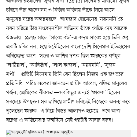
আতাউর রহমানের ‘সুজন সখী’ (১৯৭৫) সিনেমার মাধ্যমে। সুজন
চরিত্রে তাঁর আবেগঘন ও নির্ভার অভিনয় তাঁকে নিয়ে আসে
মানুষের ঘরের অন্দরমহলে। আমজাদ হোসেনের ‘নয়নমনি’তে
নয়ন চরিত্রে তাঁর সংবেদনশীল অভিনয় তাঁকে পৌঁছে দেয় আরেক
উচ্চতায়। ১৯৭৮ সালে ‘সারেং বউ’-এ কদম সারেং হয়ে তিনি শুধু
একটি চরিত্র নন, হয়ে উঠেছিলেন বাংলাদেশি সিনেমার ইতিহাসের
অবিচ্ছেদ্য অংশ। সত্তর ও আশির দশক ছিল ফারুকের স্বর্ণযুগ।
‘লাঠিয়াল’, ‘আবির্ভাব’, ‘লাল কাজল’, ‘নয়নমনি’, ‘সুজন
সখী’—প্রতিটি সিনেমায় তিনি যেন ছিলেন নিজস্ব এক জগতের
প্রতিনিধি। পরিচালকেরা জানতেন গ্রামীণ আবেগ, বঞ্চিত মানুষের
গর্জন, প্রেমিকের নীরবতা—সবকিছুর জন্যই ‘ফারুক’ ছিলেন
সবচেয়ে উপযুক্ত। সব ছাপিয়ে গ্রামীণ চরিত্রেই নিজেকে অনন্য করে
তুলেছেন ফারুক। এ নিয়ে বিস্তর আলাপও হয়েছে। তবে আজ
বরেণ্য এ অভিনেতার জন্মদিনে সেই গল্পটাই আবার করব।