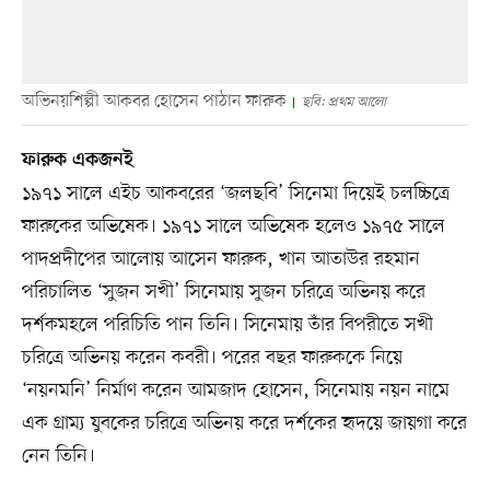
অভিনয়শিল্পী আকবর হোসেন পাঠান ফারুক
ছবি: প্রথম আলো
ফারুক একজনই
১৯৭১ সালে এইচ আকবরের ‘জলছবি’ সিনেমা দিয়েই চলচ্চিত্রে
ফারুকের অভিষেক। ১৯৭১ সালে অভিষেক হলেও ১৯৭৫ সালে
পাদপ্রদীপের আলোয় আসেন ফারুক, খান আতাউর রহমান
পরিচালিত ‘সুজন সখী’ সিনেমায় সুজন চরিত্রে অভিনয় করে
দর্শকমহলে পরিচিতি পান তিনি। সিনেমায় তাঁর বিপরীতে সখী
চরিত্রে অভিনয় করেন কবরী। পরের বছর ফারুককে নিয়ে
‘নয়নমনি’ নির্মাণ করেন আমজাদ হোসেন, সিনেমায় নয়ন নামে
এক গ্রাম্য যুবকের চরিত্রে অভিনয় করে দর্শকের হৃদয়ে জায়গা করে
নেন তিনি।