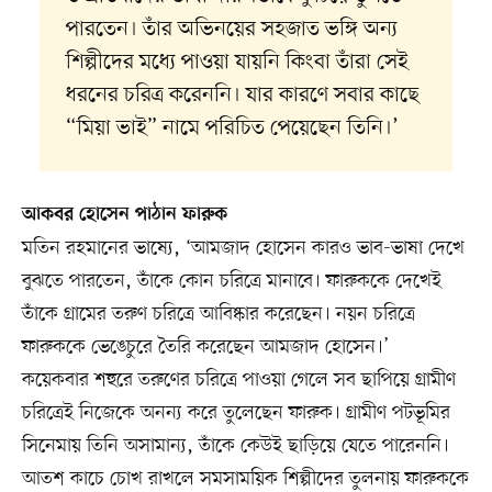
পারতেন। তাঁর অভিনয়ের সহজাত ভঙ্গি অন্য
শিল্পীদের মধ্যে পাওয়া যায়নি কিংবা তাঁরা সেই
ধরনের চরিত্র করেননি। যার কারণে সবার কাছে
“মিয়া ভাই” নামে পরিচিত পেয়েছেন তিনি।’
আকবর হোসেন পাঠান ফারুক
মতিন রহমানের ভাষ্যে, ‘আমজাদ হোসেন কারও ভাব-ভাষা দেখে
বুঝতে পারতেন, তাঁকে কোন চরিত্রে মানাবে। ফারুককে দেখেই
তাঁকে গ্রামের তরুণ চরিত্রে আবিষ্কার করেছেন। নয়ন চরিত্রে
ফারুককে ভেঙেচুরে তৈরি করেছেন আমজাদ হোসেন।’
কয়েকবার শহুরে তরুণের চরিত্রে পাওয়া গেলে সব ছাপিয়ে গ্রামীণ
চরিত্রেই নিজেকে অনন্য করে তুলেছেন ফারুক। গ্রামীণ পটভূমির
সিনেমায় তিনি অসামান্য, তাঁকে কেউই ছাড়িয়ে যেতে পারেননি।
আতশ কাচে চোখ রাখলে সমসাময়িক শিল্পীদের তুলনায় ফারুককে