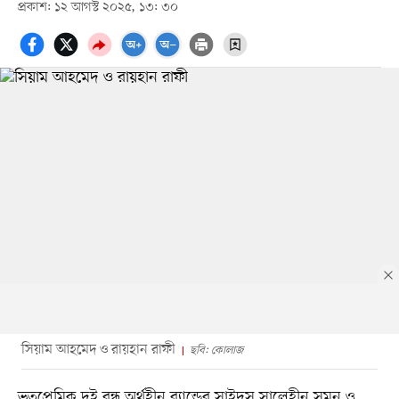
প্রকাশ: ১২ আগস্ট ২০২৫, ১৩: ৩০
সিয়াম আহমেদ ও রায়হান রাফী
ছবি: কোলাজ
ভূতপ্রেমিক দুই বন্ধু অর্থহীন ব্যান্ডের সাইদুস সালেহীন সুমন ও