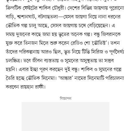
ক্রিপটিক ফেইটের শাকিব চৌধুরী। দেশের বিভিন্ন জায়গায় পুরোনো
বাড়ি, শ্মশানঘাট, বটগাছতলা—যেসব জায়গা নিয়ে নানা ধরনের
ভৌতিক গল্প চালু আছে, সেসব জায়গায় চষে বেড়িয়েছেন। এ
সময় দুজনের কাছে জমা হয় ভূতের অনেক গল্প। বন্ধু জিবরানকে
যুক্ত করে তিনজন মিলে শুরু করেন রেডিও শো ‘ভৌতিস্ট’। তখন
তাঁদের পরিকল্পনায় আরও ছিল, ভূত নিয়ে টিভি সিরিজ ও পূর্ণদৈর্ঘ্য
চলচ্চিত্র। তবে জীবন ব্যস্ততায় ও সুমনের অসুস্থতায় তা সম্ভব
হয়নি। এবার ইচ্ছা পূরণ করছেন দুই বন্ধু। শাকিব ও সুমনের গল্পে
তৈরি হচ্ছে ভৌতিক সিনেমা। ‘আন্ধার’ নামের সিনেমাটি পরিচালনা
করবেন রায়হান রাফী।