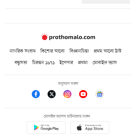
নাগরিক সংবাদ
কিশোর আলো
বিজ্ঞানচিন্তা
প্রথম আলো ট্রাস্ট
বন্ধুসভা
চিরন্তন ১৯৭১
ইপেপার
প্রথমা
মোবাইল ভ্যাস
অনুসরণ করুন
মোবাইল অ্যাপস ডাউনলোড করুন