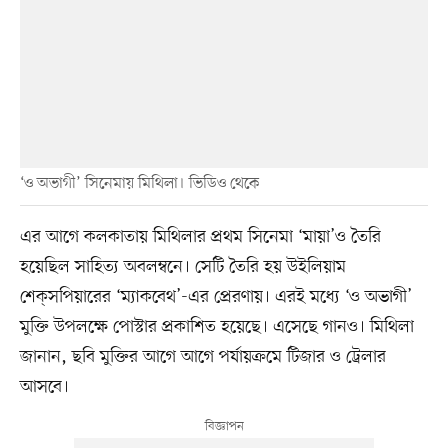
‘ও অভাগী’ সিনেমায় মিথিলা। ভিডিও থেকে
এর আগে কলকাতায় মিথিলার প্রথম সিনেমা ‘মায়া’ও তৈরি
হয়েছিল সাহিত্য অবলম্বনে। সেটি তৈরি হয় উইলিয়াম
শেক্‌সপিয়ারের ‘ম্যাকবেথ’-এর প্রেরণায়। এরই মধ্যে ‘ও অভাগী’
মুক্তি উপলক্ষে পোস্টার প্রকাশিত হয়েছে। এসেছে গানও। মিথিলা
জানান, ছবি মুক্তির আগে আগে পর্যায়ক্রমে টিজার ও ট্রেলার
আসবে।