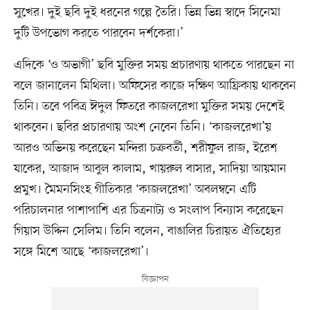
সুখের। দুই ছবি দুই ধরনের গল্পে তৈরি। ভিন্ন ভিন্ন স্বাদে সিনেমা
দুটি উপভোগ করতে পারবেন দর্শকেরা।’
এদিকে ‘ও অভাগী’ ছবি মুক্তির সময় প্রচারণায় থাকতে পারছেন না
বলে জানালেন মিথিলা। অফিসের কাজে দক্ষিণ আফ্রিকায় থাকবেন
তিনি। তবে পবিত্র ঈদুল ফিতরে কাজলরেখা মুক্তির সময় দেশেই
থাকবেন। ছবির প্রচারণায় অংশ নেবেন তিনি। ‘কাজলরেখা’য়
আরও অভিনয় করেছেন মন্দিরা চক্রবর্তী, শরীফুল রাজ, ইরেশ
যাকের, আজাদ আবুল কালাম, খায়রুল বাসার, সাদিয়া আয়মান
প্রমুখ। মৈমনসিংহ গীতিকার ‘কাজলরেখা’ অবলম্বনে এটি
পরিচালনার পাশাপাশি এর চিত্রনাট্য ও সংলাপ বিন্যাস করেছেন
গিয়াস উদ্দিন সেলিম। তিনি বলেন, বাঙালির চিরায়ত ঐতিহ্যের
সঙ্গে মিশে আছে ‘কাজলরেখা’।