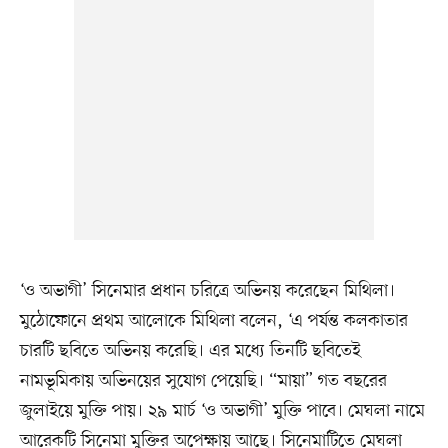
‘ও অভাগী’ সিনেমার প্রধান চরিত্রে অভিনয় করেছেন মিথিলা।
মুঠোফোনে প্রথম আলোকে মিথিলা বলেন, ‘এ পর্যন্ত কলকাতার
চারটি ছবিতে অভিনয় করেছি। এর মধ্যে তিনটি ছবিতেই
নামভূমিকায় অভিনয়ের সুযোগ পেয়েছি। “মায়া” গত বছরের
জুলাইয়ে মুক্তি পায়। ২৯ মার্চ ‘ও অভাগী’ মুক্তি পাবে। মেঘলা নামে
আরেকটি সিনেমা মুক্তির অপেক্ষায় আছে। সিনেমাটিতে মেঘলা