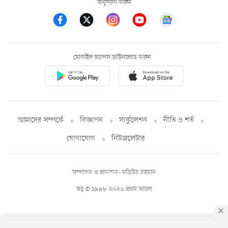
অনুসরণ করুন
মোবাইল অ্যাপস ডাউনলোড করুন
আমাদের সম্পর্কে
বিজ্ঞাপন
সার্কুলেশন
নীতি ও শর্ত
যোগাযোগ
নিউজলেটার
সম্পাদক ও প্রকাশক: মতিউর রহমান
স্বত্ব © ১৯৯৮-২০২৬ প্রথম আলো