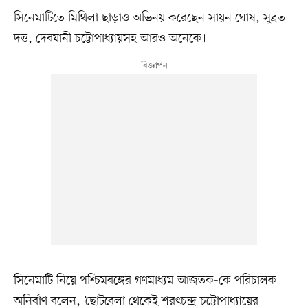
সিনেমাটিতে মিথিলা ছাড়াও অভিনয় করেছেন সায়ন ঘোষ, সুব্রত
দত্ত, দেবযানী চট্টোপাধ্যায়সহ আরও অনেকে।
সিনেমাটি নিয়ে পশ্চিমবঙ্গের গণমাধ্যম আজতক-কে পরিচালক
অনির্বাণ বলেন, ‘ছোটবেলা থেকেই শরৎচন্দ্র চট্টোপাধ্যায়ের