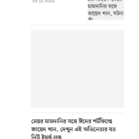
২৩ মে ২০২৬
মেয়র মামদানির সঙ্গে ঈদের শর্টফিল্মে
জায়েদ খান, দেখুন এই অভিনেতার যত
নিউ ইয়র্ক লুক