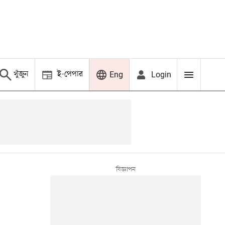
খুঁজুন
ই-পেপার
Login
Eng