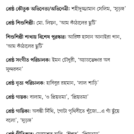
শহীদুজ্জামান সেলিম, ‘সুড়ঙ্গ’
শ্রেষ্ঠ কৌতুক অভিনেতা/অভিনেত্রী:
মো. লিয়ন, ‘আম কাঁঠালের ছুটি’
শ্রেষ্ঠ শিশুশিল্পী:
আরিফ হাসান আনাইরা খান,
শিশুশিল্পী শাখায় বিশেষ পুরস্কার:
‘আম কাঁঠালের ছুটি’
ইমন চৌধুরী, ‘অ্যাডভেঞ্চার অব
শ্রেষ্ঠ সংগীত পরিচালক:
সুন্দরবন’
: হাবিবুর রহমান, ‘লাল শাড়ি’
শ্রেষ্ঠ নৃত্য পরিচালক
বালাম, ‘ও প্রিয়তমা’, ‘প্রিয়তমা’
শ্রেষ্ঠ গায়ক:
অবন্তী সিঁথি, ‘গোটা পৃথিবীতে খুঁজো...এ গাঁ ছুঁয়ে
শ্রেষ্ঠ গায়িকা:
বলো’, ‘সুড়ঙ্গ’