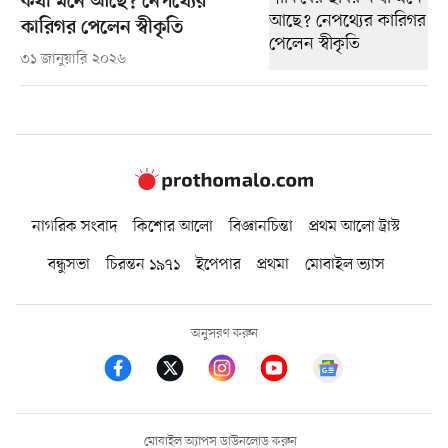
কথা মনে আছে? নেপথ্যের
কারিগর পেলেন স্বীকৃতি
৩১ জানুয়ারি ২০২৬
নাগরিক সংবাদ
কিশোর আলো
বিজ্ঞানচিন্তা
প্রথম আলো ট্রাস্ট
বন্ধুসভা
চিরন্তন ১৯৭১
ইপেপার
প্রথমা
মোবাইল ভ্যাস
অনুসরণ করুন
মোবাইল অ্যাপস ডাউনলোড করুন