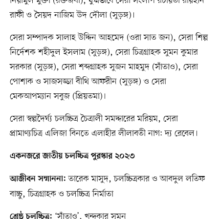
নিয়ামুল মুক্তা (রক্তজবা), যুগ্মভাবে সেরা সংলাপ রচয়িতা রায়হান
রাফী ও সৈয়দ নাজিম উদ দৌলা (সুড়ঙ্গ)।
সেরা সম্পাদক সালাহ উদ্দিন আহমেদ (ওরা সাত জন), সেরা শিল্প
নির্দেশক শহীদুল ইসলাম (সুড়ঙ্গ), সেরা চিত্রগ্রাহক সুমন কুমার
সরকার (সুড়ঙ্গ), সেরা শব্দগ্রাহক সুজন মাহমুদ (সাঁতাও), সেরা
পোশাক ও সাজসজ্জা বীথি আফরীন (সুড়ঙ্গ) ও সেরা
মেকআপম্যান সবুজ (প্রিয়তমা)।
সেরা স্বল্পদৈর্ঘ্য চলচ্চিত্র চৈত্রালী সমদ্দারের মরিয়ম, সেরা
প্রামাণ্যচিত্র এলিজা বিনতে এলাহীর লীলাবতী নাগ: দ্য রেবেল।
একনজরে জাতীয় চলচ্চিত্র পুরস্কার ২০২৩
তারেক মাসুদ, চলচ্চিত্রকার ও আবদুল লতিফ
আজীবন সম্মাননা:
বাচ্চু, চিত্রগ্রাহক ও চলচ্চিত্র নির্মাতা
‘সাঁতাও’, খন্দকার সুমন
শ্রেষ্ঠ চলচ্চিত্র: