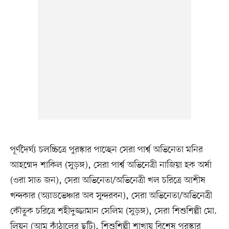
পূর্ণদৈর্ঘ্য চলচ্চিত্রে পুরস্কার পাচ্ছেন সেরা পার্শ্ব অভিনেতা মনির
আহম্মেদ শাকিল (সুড়ঙ্গ), সেরা পার্শ্ব অভিনেত্রী নাজিয়া হক অর্ষা
(ওরা সাত জন), সেরা অভিনেতা/অভিনেত্রী খল চরিত্রে আশীষ
খন্দকার (অ্যাডভেঞ্চার অব সুন্দরবন), সেরা অভিনেতা/অভিনেত্রী
কৌতুক চরিত্রে শহীদুজ্জামান সেলিম (সুড়ঙ্গ), সেরা শিশুশিল্পী মো.
লিয়ন (আম কাঁঠালের ছুটি), শিশুশিল্পী শাখায় বিশেষ পুরস্কার