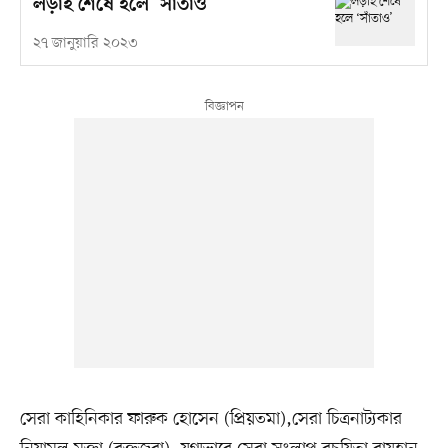
লড়াই শেষে হলে ‘সাঁতাও’
২৭ জানুয়ারি ২০২৩
সেরা কাহিনিকার ফারুক হোসেন (প্রিয়তমা),সেরা চিত্রনাট্যকার