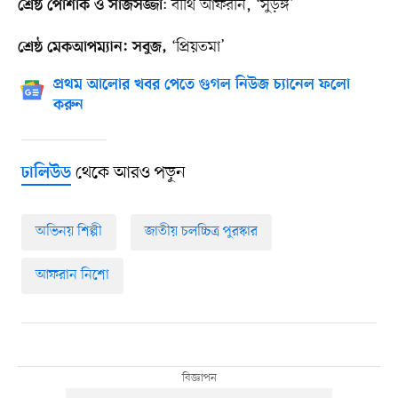
: বীথি আফরীন, ‘সুড়ঙ্গ’
শ্রেষ্ঠ পোশাক ও সাজসজ্জা
‘প্রিয়তমা’
শ্রেষ্ঠ মেকআপম্যান: সবুজ,
প্রথম আলোর খবর পেতে গুগল নিউজ চ্যানেল ফলো
করুন
থেকে আরও পড়ুন
ঢালিউড
অভিনয় শিল্পী
জাতীয় চলচ্চিত্র পুরস্কার
আফরান নিশো