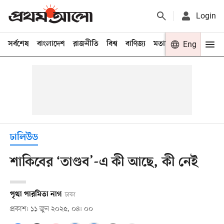
Login
সর্বশেষ
বাংলাদেশ
রাজনীতি
বিশ্ব
বাণিজ্য
মতামত
খেলা
Eng
বিনো
ঢালিউড
শাকিবের ‘তাণ্ডব’-এ কী আছে, কী নেই
পৃথা পারমিতা নাগ
ঢাকা
প্রকাশ: ১১ জুন ২০২৫, ০৪: ০০