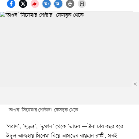
‘তাণ্ডব’ সিনেমার পোস্টার। ফেসবুক থেকে
‘পরাণ’, ‘সুড়ঙ্গ’, ‘তুফান’ থেকে ‘তাণ্ডব’—টানা চার বছর ধরে
ঈদুল আজহায় সিনেমা নিয়ে আসছেন রায়হান রাফী, সবই