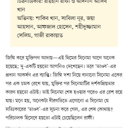
চিত্রনাট্যকার: রায়হান রাফী ও আদনান আদিব
খান
অভিনয়: শাকিব খান, সাবিলা নূর, জয়া
আহসান, আফজাল হোসেন, শহীদুজ্জামান
সেলিম, গাজী রাকায়াত
জিম্মি করে মুক্তিপণ আদায়—এই থিমের সিনেমা আগে অনেক
হয়েছে; দু-একটি হয়তো আপনিও দেখেছেন। তবে ‘তাণ্ডব’-এর
প্রধান আকর্ষণ এর ব্যাপ্তি। জিম্মি দশা নিয়ে বানানো সিনেমা একের
পর এক চমক রেখে যায়, মুক্তির পর সিনেমাটির দর্শকপ্রিয়তার
কারণ হয়তো এটাই। তাই সিনেমা শেষ হওয়ার পরেও এর রেশ রয়ে
যায়। মনে হয়, অনেকটা ধীরগতিতে এগোনো এ সিনেমা যে
সত্যিকারের ‘তাণ্ডব’-এর সূচনা করে গেল, এর শেষ কোথায়?
পরিচালক হিসেবে হয়তো এটাই চেয়েছিলেন রাফী।