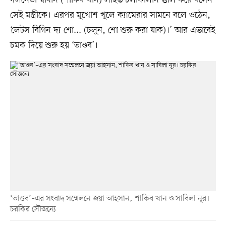
দলনেতা স্বাধীন (শাকিব খান) লাইভ চলাকালীন গুলি করে বসেন
সেই মন্ত্রীকে। এরপর মুখোশ খুলে ক্যামেরার সামনে বলে ওঠেন,
‘লেটস বিগিন দ্য শো... (চলুন, শো শুরু করা যাক)।’ আর এভাবেই
চমক দিয়ে শুরু হয় ‘তাণ্ডব’।
‘তাণ্ডব’–এর সংবাদ সম্মেলনে জয়া আহসান, শাকিব খান ও সাবিলা নূর।
চরকির সৌজন্যে