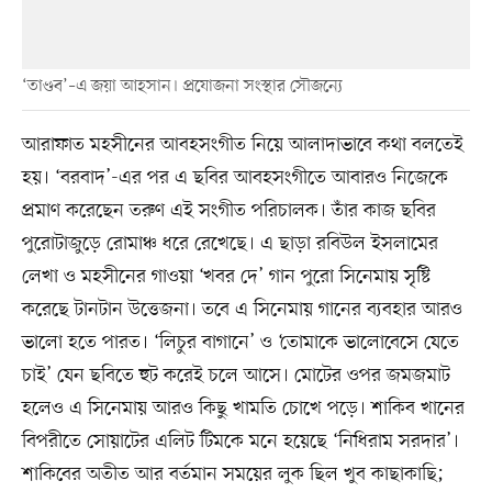
‘তাণ্ডব’–এ জয়া আহসান। প্রযোজনা সংস্থার সৌজন্যে
আরাফাত মহসীনের আবহসংগীত নিয়ে আলাদাভাবে কথা বলতেই
হয়। ‘বরবাদ’-এর পর এ ছবির আবহসংগীতে আবারও নিজেকে
প্রমাণ করেছেন তরুণ এই সংগীত পরিচালক। তাঁর কাজ ছবির
পুরোটাজুড়ে রোমাঞ্চ ধরে রেখেছে। এ ছাড়া রবিউল ইসলামের
লেখা ও মহসীনের গাওয়া ‘খবর দে’ গান পুরো সিনেমায় সৃষ্টি
করেছে টানটান উত্তেজনা। তবে এ সিনেমায় গানের ব্যবহার আরও
ভালো হতে পারত। ‘লিচুর বাগানে’ ও ‘তোমাকে ভালোবেসে যেতে
চাই’ যেন ছবিতে হুট করেই চলে আসে। মোটের ওপর জমজমাট
হলেও এ সিনেমায় আরও কিছু খামতি চোখে পড়ে। শাকিব খানের
বিপরীতে সোয়াটের এলিট টিমকে মনে হয়েছে ‘নিধিরাম সরদার’।
শাকিবের অতীত আর বর্তমান সময়ের লুক ছিল খুব কাছাকাছি;