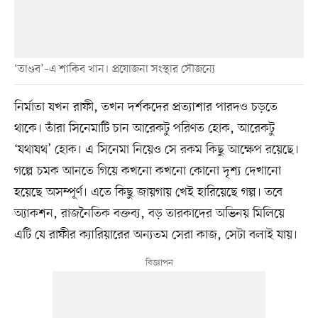
‘তাণ্ডব’–এ শাকিব খান। প্রযোজনা সংস্থার সৌজন্যে
নির্মাতা যখন রাফী, তখন দর্শকদের প্রত্যাশার পারদও চড়তে
থাকে। তাঁরা সিনেমাটি চান আরেকটু পরিণত হোক, আরেকটু
‘যথাযথ’ হোক। এ সিনেমা নিয়েও সে রকম কিছু আক্ষেপ রয়েছে।
গল্পে চমক আনতে গিয়ে কখনো কখনো কোনো দৃশ্য দেখানো
হয়েছে অসম্পূর্ণ। এতে কিছু জায়গায় খেই হারিয়েছে গল্প। তবে
অ্যাকশন, রাজনৈতিক বক্তব্য, বড় তারকাদের অভিনয় মিলিয়ে
এটি যে রাফীর ক্যারিয়ারের অন্যতম সেরা কাজ, সেটা বলাই যায়।