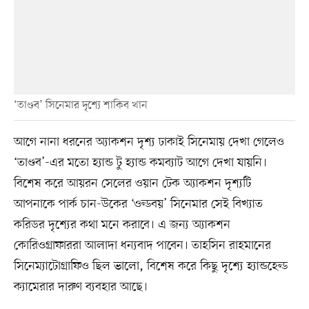
‘তাণ্ডব’ সিনেমার দৃশ্যে শাকিব খান
আগে নানা ধরনের অ্যাকশন দৃশ্য ঢাকাই সিনেমায় দেখা গেলেও
‘তাণ্ডব’-এর মতো হ্যান্ড টু হ্যান্ড কমব্যাট আগে দেখা যায়নি।
বিশেষ করে আয়রন সেলের ওয়ান টেক অ্যাকশন দৃশ্যটি
আপনাকে পার্ক চান-উকের ‘ওল্ডবয়’ সিনেমার সেই বিখ্যাত
করিডর দৃশ্যের কথা মনে করাবে। এ জন্য অ্যাকশন
কোরিওগ্রাফাররা আলাদা ধন্যবাদ পাবেন। তাহসিন রাহমানের
সিনেম্যাটোগ্রাফিও ছিল ভালো, বিশেষ করে কিছু দৃশ্যে হ্যান্ডহেল্ড
ক্যামেরার দারুণ ব্যবহার আছে।