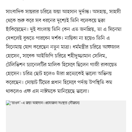
সাংবাদিক সায়রার চরিত্রে জয়া আহসান দুর্দান্ত। অসহায়, সাহসী
থেকে শুরু করে সব ধরনের দৃশ্যেই তিনি বলেকয়ে ছক্কা
হাঁকিয়েছেন। দুই বাংলায় তিনি কেন এত জনপ্রিয়, তা এ সিনেমা
দেখলেই বুঝতে পারবেন দর্শক। নায়িকা না হয়েও তিনি এ
সিনেমায় যোগ করেছেন নতুন মাত্রা। ধর্মমন্ত্রীর চরিত্রে আফজাল
হোসেন, সাবেক আইজিপি চরিত্রে শহীদুজ্জামান সেলিম,
টেলিভিশন চ্যানেলটির মালিক হিসেবে ছিলেন গাজী রাকায়েত
হোসেন। চরিত্র ছোট হলেও তাঁরা প্রত্যেকেই ভালো অভিনয়
করেছেন। সোয়াট টিমের প্রধান হিসেবে পর্দায় উপস্থিতি কম
থাকলেও এফ এস নাঈমকে মানিয়েছে ভালো।