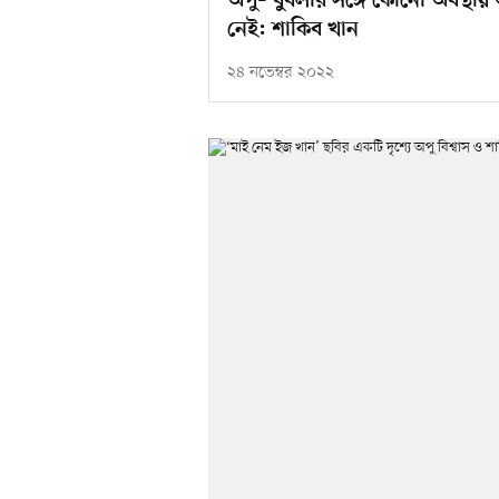
অপু– বুবলীর সঙ্গে কোনো অবস্থায় 
নেই: শাকিব খান
২৪ নভেম্বর ২০২২