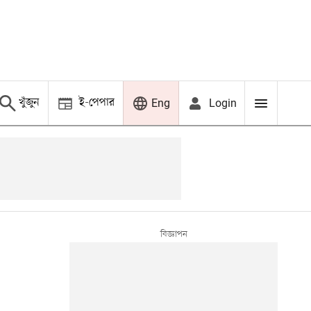
খুঁজুন
ই-পেপার
Login
Eng