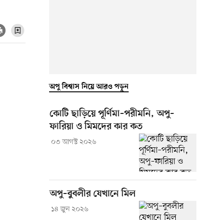
অপু বিশ্বাস নিয়ে আরও পড়ুন
কোটি ছাড়িয়ে পূর্ণিমা–পরীমনি, অপু–
ফারিয়া ও মিমদের কার কত
০৩ আগস্ট ২০২৬
অপু–বুবলীর যেখানে মিল
১৪ জুন ২০২৬