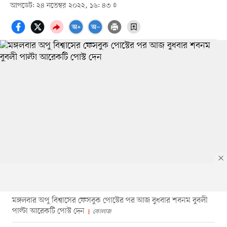
আপডেট: ২৪ নভেম্বর ২০২২, ১৬: ৪৩
মঙ্গলবার অপু বিশ্বাসের ফেসবুক পোস্টের পর আজ বুধবার শবনম বুবলী
পাল্টা আরেকটি পোস্ট দেন
কোলাজ