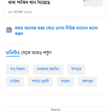
বাবা শাকিব খান দিয়েছে
২০ নভেম্বর ২০২২
প্রথম আলোর খবর পেতে গুগল নিউজ চ্যানেল ফলো
করুন
থেকে আরও পড়ুন
ঢালিউড
অপু বিশ্বাস
তারকার জন্মদিন
উপহার
নায়িকা
শবনম বুবলী
তারকা
ফেসবুক