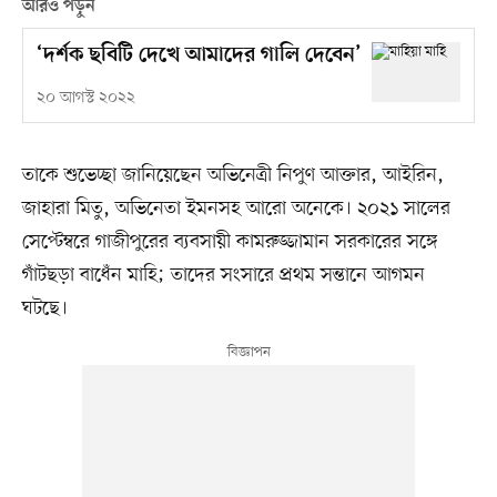
আরও পড়ুন
‘দর্শক ছবিটি দেখে আমাদের গালি দেবেন’
২০ আগস্ট ২০২২
তাকে শুভেচ্ছা জানিয়েছেন অভিনেত্রী নিপুণ আক্তার, আইরিন,
জাহারা মিতু, অভিনেতা ইমনসহ আরো অনেকে। ২০২১ সালের
সেপ্টেম্বরে গাজীপুরের ব‍্যবসায়ী কামরুজ্জামান সরকারের সঙ্গে
গাঁটছড়া বাধেঁন মাহি; তাদের সংসারে প্রথম সন্তানে আগমন
ঘটছে।