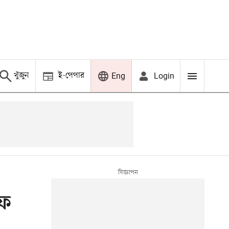
খুঁজুন
ই-পেপার
Login
Eng
রফ