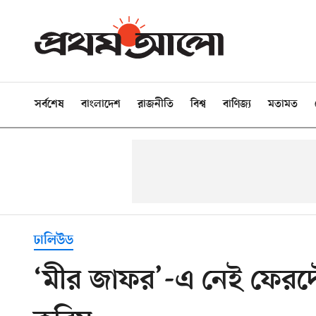
সর্বশেষ
বাংলাদেশ
রাজনীতি
বিশ্ব
বাণিজ্য
মতামত
ঢালিউড
‘মীর জাফর’-এ নেই ফেরদৌ