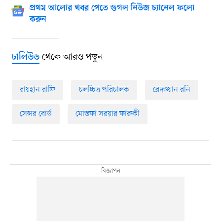
প্রথম আলোর খবর পেতে গুগল নিউজ চ্যানেল ফলো
করুন
থেকে আরও পড়ুন
ঢালিউড
রায়হান রাফি
চলচ্চিত্র পরিচালক
রেদওয়ান রনি
সেন্সর বোর্ড
মোস্তফা সরয়ার ফারুকী