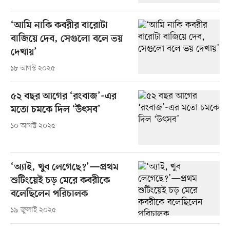
‘আমি নাকি কবরীর বারোটা
বাজিয়ে দেব, সেগুলো বলে ভয়
দেখায়’
১৮ আগস্ট ২০২৫
৫২ বছর আগের ‘রংবাজ’-এর
মতো চমকে দিল ‘উৎসব’
১০ আগস্ট ২০২৫
‘অ্যাই, খুব লেগেছে?’—প্রথম
শুটিংয়েই চড় মেরে কবরীকে
বলেছিলেন পরিচালক
১৯ জুলাই ২০২৫