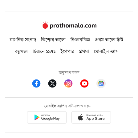
নাগরিক সংবাদ
কিশোর আলো
বিজ্ঞানচিন্তা
প্রথম আলো ট্রাস্ট
বন্ধুসভা
চিরন্তন ১৯৭১
ইপেপার
প্রথমা
মোবাইল ভ্যাস
অনুসরণ করুন
মোবাইল অ্যাপস ডাউনলোড করুন