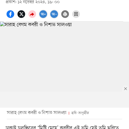
প্রকাশ: ১২ নভেম্বর ২০২৪, ১৯: ০০
সারাহ বেগম কবরী ও নিশাত সালওয়া
ছবি: সংগৃহীত
ঢাকাই চলচ্চিত্রের ‘মিষ্টি মেয়ে’ কবরীর এই তুমি সেই তুমি ছবিতে