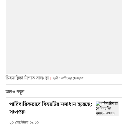
চিত্রনায়িকা নিশাত সালওয়া
ছবি : নায়িকার ফেসবুক
আরও পড়ুন
পারিবারিকভাবে বিষয়টির সমাধান হয়েছে:
সালওয়া
২২ সেপ্টেম্বর ২০২২