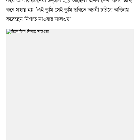
করে আত্মীয়স্বজনেরা উদ্‌গ্রীব হয়ে আছেন। এখন দেখা যাক, ভাগ্য
কবে সহায় হয়।’এই তুমি সেই তুমি ছবিতে অরনী চরিত্রে অভিনয়
করেছেন নিশাত নাওয়ার সালওয়া।