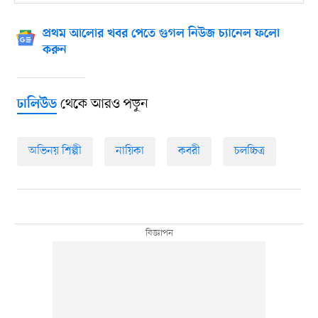
প্রথম আলোর খবর পেতে গুগল নিউজ চ্যানেল ফলো
করুন
থেকে আরও পড়ুন
ঢালিউড
অভিনয় শিল্পী
নায়িকা
কবরী
চলচ্চিত্র