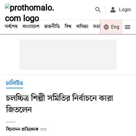
Login
সর্বশেষ
বাংলাদেশ
রাজনীতি
বিশ্ব
বাণিজ্য
মতামত
খেলা
Eng
বিনো
ঢালিউড
চলচ্চিত্র শিল্পী সমিতির নির্বাচনে কারা
জিতলেন
বিনোদন প্রতিবেদক
ঢাকা