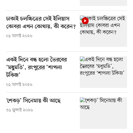
ঢাকাই চলচ্চিত্রের সেই ইলিয়াস
কোবরা এখন কোথায়, কী করেন?
০১ আগস্ট ২০২৬
একই দিনে বন্ধ হলো ভৈরবের
‘মধুমতি’, রংপুরের ‘শাপলা
টকিজ’
০১ আগস্ট ২০২৬
‘শেকড়’ সিনেমায় কী আছে
৩১ জুলাই ২০২৬