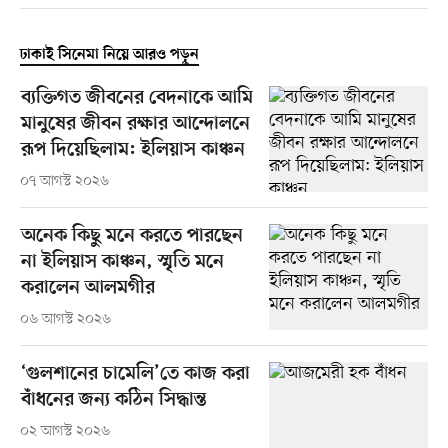
ঢাকাই সিনেমা নিয়ে আরও পড়ুন
ব্যক্তিগত জীবনের বেদনাকে আমি
মানুষের জীবন রক্ষার আন্দোলনে
রূপ দিয়েছিলাম: ইলিয়াস কাঞ্চন
০৭ আগস্ট ২০২৬
অনেক কিছু মনে করতে পারছেন
না ইলিয়াস কাঞ্চন, স্মৃতি মনে
করালেন আলমগীর
০৬ আগস্ট ২০২৬
‘গুলশানের চামেলি’তে কাজ করা
বাঁধনের জন্য কঠিন সিদ্ধান্ত
০২ আগস্ট ২০২৬