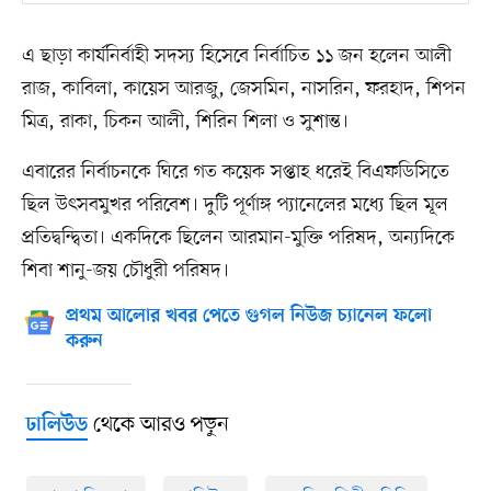
এ ছাড়া কার্যনির্বাহী সদস্য হিসেবে নির্বাচিত ১১ জন হলেন আলী
রাজ, কাবিলা, কায়েস আরজু, জেসমিন, নাসরিন, ফরহাদ, শিপন
মিত্র, রাকা, চিকন আলী, শিরিন শিলা ও সুশান্ত।
এবারের নির্বাচনকে ঘিরে গত কয়েক সপ্তাহ ধরেই বিএফডিসিতে
ছিল উৎসবমুখর পরিবেশ। দুটি পূর্ণাঙ্গ প্যানেলের মধ্যে ছিল মূল
প্রতিদ্বন্দ্বিতা। একদিকে ছিলেন আরমান-মুক্তি পরিষদ, অন্যদিকে
শিবা শানু-জয় চৌধুরী পরিষদ।
প্রথম আলোর খবর পেতে গুগল নিউজ চ্যানেল ফলো
করুন
থেকে আরও পড়ুন
ঢালিউড