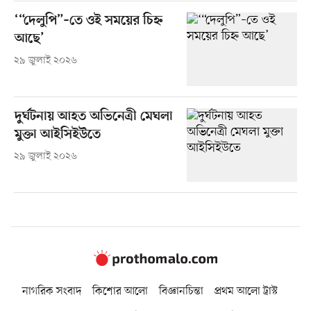
‘“দেলুপি”–তে ওই সময়ের চিহ্ন
আছে’
২৯ জুলাই ২০২৬
দুর্ঘটনায় আহত অভিনেত্রী মেঘলা
মুক্তা আইসিইউতে
২৯ জুলাই ২০২৬
নাগরিক সংবাদ
কিশোর আলো
বিজ্ঞানচিন্তা
প্রথম আলো ট্রাস্ট