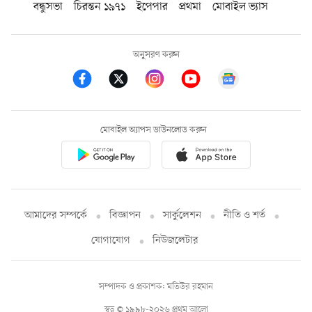
বন্ধুসভা
চিরন্তন ১৯৭১
ইপেপার
প্রথমা
মোবাইল ভ্যাস
অনুসরণ করুন
মোবাইল অ্যাপস ডাউনলোড করুন
আমাদের সম্পর্কে
বিজ্ঞাপন
সার্কুলেশন
নীতি ও শর্ত
যোগাযোগ
নিউজলেটার
সম্পাদক ও প্রকাশক: মতিউর রহমান
স্বত্ব © ১৯৯৮-২০২৬ প্রথম আলো