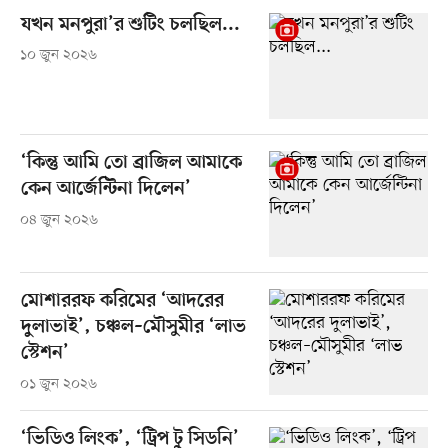
যখন মনপুরা’র শুটিং চলছিল...
১০ জুন ২০২৬
‘কিন্তু আমি তো ব্রাজিল আমাকে
কেন আর্জেন্টিনা দিলেন’
০৪ জুন ২০২৬
মোশাররফ করিমের ‘আদরের
দুলাভাই’, চঞ্চল–মৌসুমীর ‘লাভ
স্টেশন’
০১ জুন ২০২৬
‘ভিডিও লিংক’, ‘ট্রিপ টু সিডনি’