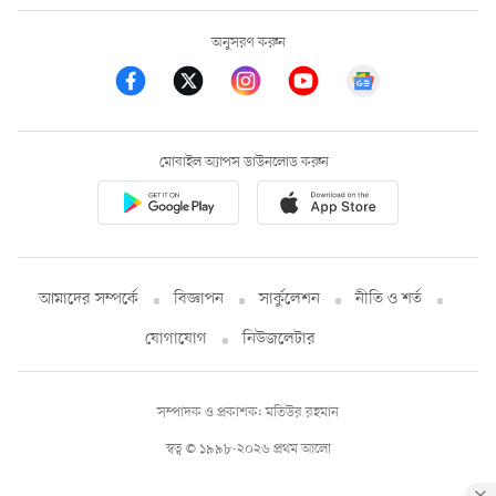
অনুসরণ করুন
মোবাইল অ্যাপস ডাউনলোড করুন
আমাদের সম্পর্কে
বিজ্ঞাপন
সার্কুলেশন
নীতি ও শর্ত
যোগাযোগ
নিউজলেটার
সম্পাদক ও প্রকাশক: মতিউর রহমান
স্বত্ব © ১৯৯৮-২০২৬ প্রথম আলো