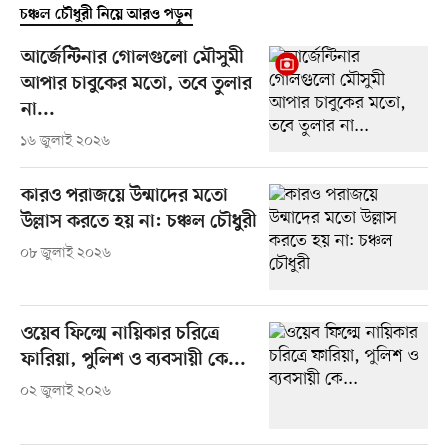
চঞ্চল চৌধুরী নিয়ে আরও পড়ুন
আর্জেন্টিনার গোলগুলো মৌসুমী
আপার চাবুকের মতো, তবে তুলার
না...
১৬ জুলাই ২০২৬
কারও পরাজয়ে উন্মাদের মতো
উল্লাস করতে হয় না: চঞ্চল চৌধুরী
০৮ জুলাই ২০২৬
ওয়েব ফিল্মে নায়িকার চরিত্রে
ফারিয়া, পুলিশ ও ব্যবসায়ী কে...
০২ জুলাই ২০২৬