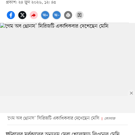
প্রকাশ: ২৪ জুন ২০২৬, ১২: ৪৫
‘গেম অব থ্রোনস’ সিরিজটি একাধিকবার দেখেছেন মেসি
কোলাজ
ফুটবলের সর্বকালের অন্যতম সেরা খেলোয়াড় লিওনেল মেসি