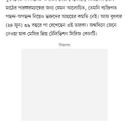
মাঠের পারফরম্যান্সের জন্য যেমন আলোচিত, তেমনি ব্যক্তিগত
পছন্দ-অপছন্দ নিয়েও ভক্তদের আগ্রহের কমতি নেই। আজ বুধবার
(২৪ জুন) ৩৯ বছরে পা রেখেছেন এই তারকা। জন্মদিনে জেনে
নেওয়া যাক মেসির প্রিয় টেলিভিশন সিরিজ কোনটি।