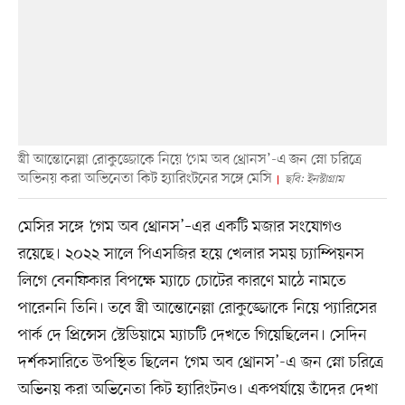
স্ত্রী আন্তোনেল্লা রোকুজ্জোকে নিয়ে ‘গেম অব থ্রোনস’-এ জন স্নো চরিত্রে
অভিনয় করা অভিনেতা কিট হ্যারিংটনের সঙ্গে মেসি
ছবি: ইনস্টাগ্রাম
মেসির সঙ্গে ‘গেম অব থ্রোনস’–এর একটি মজার সংযোগও
রয়েছে। ২০২২ সালে পিএসজির হয়ে খেলার সময় চ্যাম্পিয়নস
লিগে বেনফিকার বিপক্ষে ম্যাচে চোটের কারণে মাঠে নামতে
পারেননি তিনি। তবে স্ত্রী আন্তোনেল্লা রোকুজ্জোকে নিয়ে প্যারিসের
পার্ক দে প্রিন্সেস স্টেডিয়ামে ম্যাচটি দেখতে গিয়েছিলেন। সেদিন
দর্শকসারিতে উপস্থিত ছিলেন ‘গেম অব থ্রোনস’-এ জন স্নো চরিত্রে
অভিনয় করা অভিনেতা কিট হ্যারিংটনও। একপর্যায়ে তাঁদের দেখা