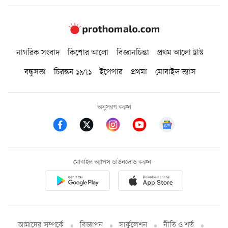
নাগরিক সংবাদ
কিশোর আলো
বিজ্ঞানচিন্তা
প্রথম আলো ট্রাস্ট
বন্ধুসভা
চিরন্তন ১৯৭১
ইপেপার
প্রথমা
মোবাইল ভ্যাস
অনুসরণ করুন
মোবাইল অ্যাপস ডাউনলোড করুন
আমাদের সম্পর্কে
বিজ্ঞাপন
সার্কুলেশন
নীতি ও শর্ত