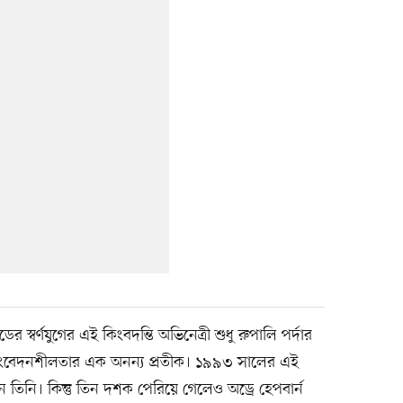
 স্বর্ণযুগের এই কিংবদন্তি অভিনেত্রী শুধু রুপালি পর্দার
ংবেদনশীলতার এক অনন্য প্রতীক। ১৯৯৩ সালের এই
েন তিনি। কিন্তু তিন দশক পেরিয়ে গেলেও অড্রে হেপবার্ন