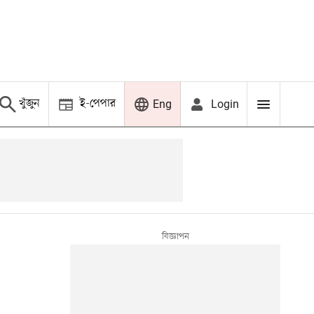
খুঁজুন
ই-পেপার
Login
Eng