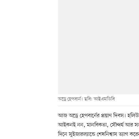
অড্রে হেপবার্ন। ছবি: আইএমডিবি
আজ অড্রে হেপবার্নের প্রয়াণ দিবস। হলিউডের
আইকনই নন, মানবিকতা, সৌন্দর্য আর স
দিনে সুইজারল্যান্ডে শেষনিশ্বাস ত্যাগ কর