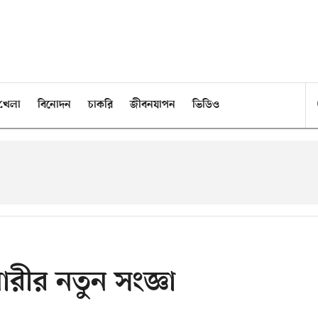
খেলা
বিনোদন
চাকরি
জীবনযাপন
ভিডিও
রীর নতুন সংজ্ঞা