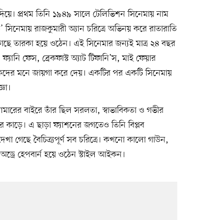
্র দিয়ে। প্রথম তিনি ১৯৪৯ সালে টেলিভিশন সিনেমায় নাম
সিনেমায় রাজকুমারী অ্যান চরিত্রে অভিনয় করে রাতারাতি
 কাছে তারকা হয়ে ওঠেন। এই সিনেমার জন্যই মাত্র ২৪ বছর
্যানি ফেস, ব্রেকফাস্ট অ্যাট টিফানি’স, মাই ফেয়ার
র্শকদের মনে জায়গা করে দেয়। একটির পর একটি সিনেমায়
জ্ঞা।
গ্ল্যামারের বাইরে তাঁর ছিল সরলতা, স্বাভাবিকতা ও গভীর
র কাড়ে। এ ছাড়া ফ্যাশনের জগতেও তিনি বিপ্লব
খা গেছে বৈচিত্র্যপূর্ণ সব চরিত্রে। কখনো কালো গাউন,
্রে হেপবার্ন হয়ে ওঠেন স্টাইল আইকন।