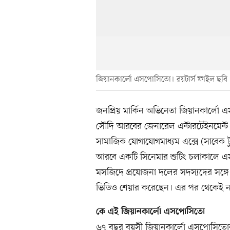
জিয়ানকার্লো এসপোসিতো। রয়টার্স ফাইল ছবি
জনপ্রিয় মার্কিন অভিনেতা জিয়ানকার্লো
সৌদি আরবের জেনারেল এন্টারটেইনমেন্ট 
সামাজিক যোগাযোগমাধ্যম এক্সে (সাবেক ট
আরবে একটি সিনেমার শুটিং চলাকালে এস
মসজিদে প্রযোজনা দলের সদস্যদের সঙ্গ
ভিডিও শেয়ার করেছেন। এর পর থেকেই
কে এই জিয়ানকার্লো এসপোসিতো
৬৭ বছর বয়সী জিয়ানকার্লো এসপোসিতোর 