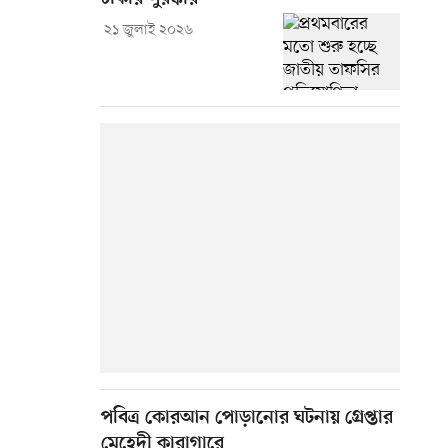
২১ জুলাই ২০২৬
পবিত্র কোরআন পোড়ানোর ঘটনায় গ্রেপ্তার
মেহেদী কারাগারে