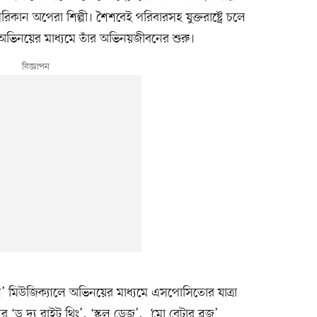
কান অপেরা শিল্পী। শৈশবেই পরিবারসহ যুক্তরাষ্ট্রে চলে
ভিনয়ের মাধ্যমে তাঁর অভিনয়জীবনের শুরু।
্লিন’ মিউজিক্যালে অভিনয়ের মাধ্যমে এসপোসিতোর যাত্রা
র ‘ডু দ্য রাইট থিং’, ‘স্কুল ডেজ’, ‘মো বেটার ব্লুজ’