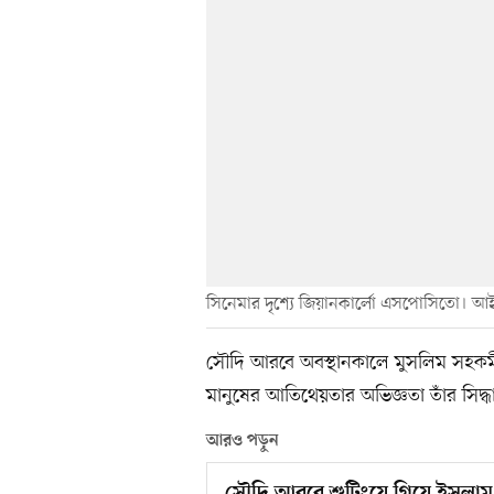
সিনেমার দৃশ্যে জিয়ানকার্লো এসপোসিতো। 
সৌদি আরবে অবস্থানকালে মুসলিম সহকর্মীদে
মানুষের আতিথেয়তার অভিজ্ঞতা তাঁর সিদ্ধা
আরও পড়ুন