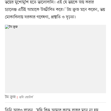
ভয়ের মুখোমুখি হতে ভালোবাসি। এই যে ভয়কে জয় করার
চ্যালেঞ্জ এটিই আমাকে উজ্জীবিত করে।’ টম ক্রুজ মনে করেন, ভয়
মোকাবিলায় দরকার গবেষণা, প্রস্তুতি ও দৃঢ়তা।
টম ক্রুজ
ছবি: রয়টার্স
তিনি আরও বলেন, ‘যদি কিছু আমার কাছে বাস্তব মনে না হয়,