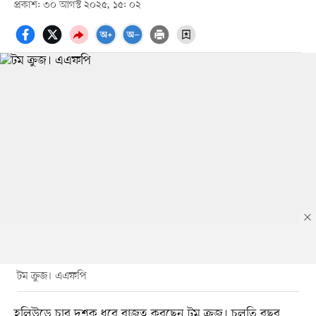
প্রকাশ: ৩০ আগস্ট ২০২৫, ১৫: ০২
টম ক্রুজ। এএফপি
হলিউডে চার দশক ধরে রাজত্ব করছেন টম ক্রুজ। চলতি বছর