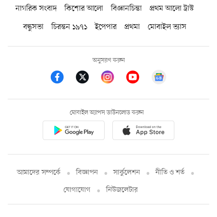
নাগরিক সংবাদ
কিশোর আলো
বিজ্ঞানচিন্তা
প্রথম আলো ট্রাস্ট
বন্ধুসভা
চিরন্তন ১৯৭১
ইপেপার
প্রথমা
মোবাইল ভ্যাস
অনুসরণ করুন
মোবাইল অ্যাপস ডাউনলোড করুন
আমাদের সম্পর্কে
বিজ্ঞাপন
সার্কুলেশন
নীতি ও শর্ত
যোগাযোগ
নিউজলেটার