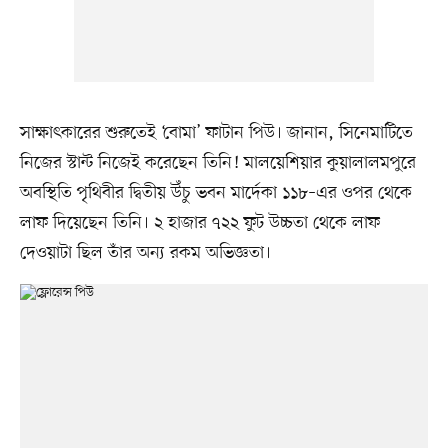
সাক্ষাৎকারের শুরুতেই ‘বোমা’ ফাটান পিউ। জানান, সিনেমাটিতে
নিজের স্টান্ট নিজেই করেছেন তিনি! মালয়েশিয়ার কুয়ালালমপুরে
অবস্থিতি পৃথিবীর দ্বিতীয় উঁচু ভবন মার্দেকা ১১৮–এর ওপর থেকে
লাফ দিয়েছেন তিনি। ২ হাজার ৭২২ ফুট উচ্চতা থেকে লাফ
দেওয়াটা ছিল তাঁর অন্য রকম অভিজ্ঞতা।