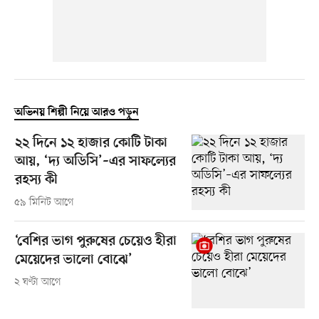
অভিনয় শিল্পী নিয়ে আরও পড়ুন
২২ দিনে ১২ হাজার কোটি টাকা
আয়, ‘দ্য অডিসি’–এর সাফল্যের
রহস্য কী
৫৯ মিনিট আগে
‘বেশির ভাগ পুরুষের চেয়েও হীরা
মেয়েদের ভালো বোঝে’
২ ঘণ্টা আগে