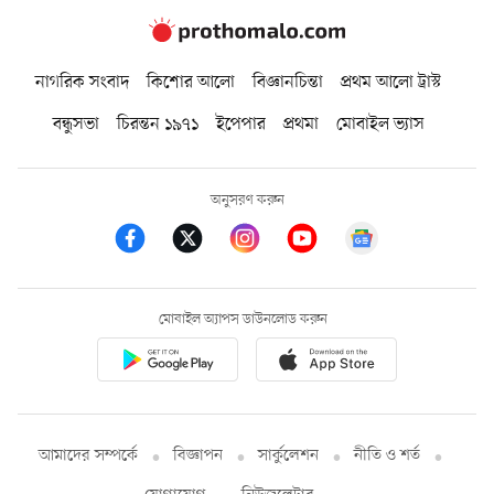
নাগরিক সংবাদ
কিশোর আলো
বিজ্ঞানচিন্তা
প্রথম আলো ট্রাস্ট
বন্ধুসভা
চিরন্তন ১৯৭১
ইপেপার
প্রথমা
মোবাইল ভ্যাস
অনুসরণ করুন
মোবাইল অ্যাপস ডাউনলোড করুন
আমাদের সম্পর্কে
বিজ্ঞাপন
সার্কুলেশন
নীতি ও শর্ত