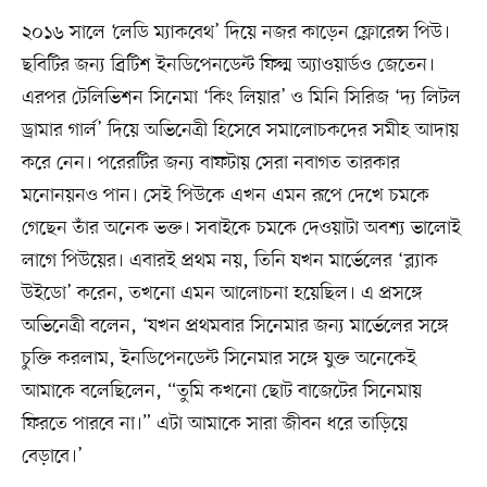
২০১৬ সালে ‘লেডি ম্যাকবেথ’ দিয়ে নজর কাড়েন ফ্লোরেন্স পিউ।
ছবিটির জন্য ব্রিটিশ ইনডিপেনডেন্ট ফিল্ম অ্যাওয়ার্ডও জেতেন।
এরপর টেলিভিশন সিনেমা ‘কিং লিয়ার’ ও মিনি সিরিজ ‘দ্য লিটল
ড্রামার গার্ল’ দিয়ে অভিনেত্রী হিসেবে সমালোচকদের সমীহ আদায়
করে নেন। পরেরটির জন্য বাফটায় সেরা নবাগত তারকার
মনোনয়নও পান। সেই পিউকে এখন এমন রূপে দেখে চমকে
গেছেন তাঁর অনেক ভক্ত। সবাইকে চমকে দেওয়াটা অবশ্য ভালোই
লাগে পিউয়ের। এবারই প্রথম নয়, তিনি যখন মার্ভেলের ‘ব্ল্যাক
উইডো’ করেন, তখনো এমন আলোচনা হয়েছিল। এ প্রসঙ্গে
অভিনেত্রী বলেন, ‘যখন প্রথমবার সিনেমার জন্য মার্ভেলের সঙ্গে
চুক্তি করলাম, ইনডিপেনডেন্ট সিনেমার সঙ্গে যুক্ত অনেকেই
আমাকে বলেছিলেন, “তুমি কখনো ছোট বাজেটের সিনেমায়
ফিরতে পারবে না।” এটা আমাকে সারা জীবন ধরে তাড়িয়ে
বেড়াবে।’