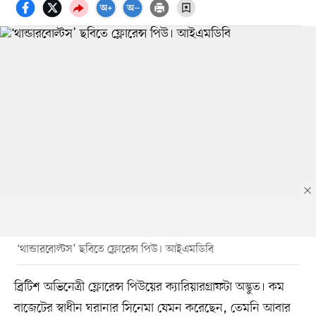
‘থান্ডারবোল্টস’ ছবিতে ফ্লোরেন্স পিউ। আইএমডিবি
ব্রিটিশ অভিনেত্রী ফ্লোরেন্স পিউয়ের ক্যারিয়ারগ্রাফটা অদ্ভুত। কম
বাজেটের স্বাধীন ঘরানার সিনেমা যেমন করেছেন, তেমনি আবার