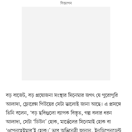
বড় বাজেট, বড় প্রযোজনা সংস্থার সিনেমার জগৎ যে পুরোপুরি
আলাদা, ফ্লোরেন্স পিউয়ের সেটা ভালোই জানা আছে। এ প্রসঙ্গে
তিনি বলেন, ‘বড় ছবিগুলো ব্যাপক বিস্তৃত, গল্প বলার ধরন
আলাদা, সেটা ‘ডিউন’ হোক, মার্ভেলের সিনেমাই হোক বা
‘ওপেনহেইমার’ই হোক।’ তবে অভিনেত্রী জানান, ইনডিপেনডেন্ট