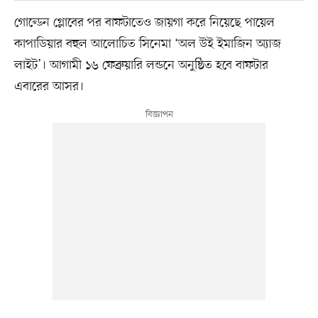
গোল্ডেন গ্লোবের পর বাফটাতেও জায়গা করে নিয়েছে পায়েল
কাপাডিয়ার বহুল আলোচিত সিনেমা ‘অল উই ইমাজিন অ্যাজ
লাইট’। আগামী ১৬ ফেব্রুয়ারি লন্ডনে অনুষ্ঠিত হবে বাফটার
এবারের আসর।