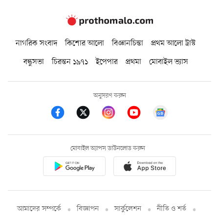
নাগরিক সংবাদ
কিশোর আলো
বিজ্ঞানচিন্তা
প্রথম আলো ট্রাস্ট
বন্ধুসভা
চিরন্তন ১৯৭১
ইপেপার
প্রথমা
মোবাইল ভ্যাস
অনুসরণ করুন
মোবাইল অ্যাপস ডাউনলোড করুন
আমাদের সম্পর্কে
বিজ্ঞাপন
সার্কুলেশন
নীতি ও শর্ত