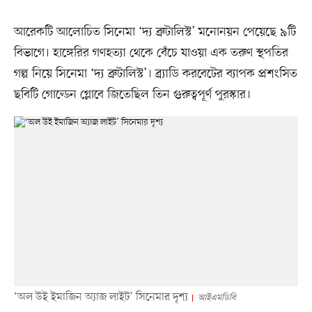
আরেকটি আলোচিত সিনেমা ‘দ্য ব্রুটালিস্ট’ মনোনয়ন পেয়েছে ৯টি
বিভাগে। হাঙ্গেরির গণহত্যা থেকে বেঁচে যাওয়া এক তরুণ স্থপতির
গল্প নিয়ে সিনেমা ‘দ্য ব্রুটালিস্ট’। ব্র্যাডি করবেটের ব্যাপক প্রশংসিত
ছবিটি গোল্ডেন গ্লোবে জিতেছিল তিন গুরুত্বপূর্ণ পুরস্কার।
‘অল উই ইমাজিন অ্যাজ লাইট’ সিনেমার দৃশ্য
আইএমডিবি