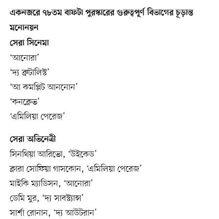
একনজরে ৭৮তম বাফটা পুরস্কারের গুরুত্বপূর্ণ বিভাগের চূড়ান্ত
মনোনয়ন
সেরা সিনেমা
‘আনোরা’
‘দ্য ব্রুটালিস্ট’
‘আ কমপ্লিট আননোন’
‘কনক্লেভ’
‘এমিলিয়া পেরেজ’
সেরা অভিনেত্রী
সিনথিয়া আরিভো, ‘উইকেড’
ক্লারা সোফিয়া গাসকোন, ‘এমিলিয়া পেরেজ’
মাইকি ম্যাডিসন, ‘আনোরা’
ডেমি মুর, ‘দ্য সাবস্ট্যান্স’
সার্শা রোনান, ‘দ্য আউটরান’