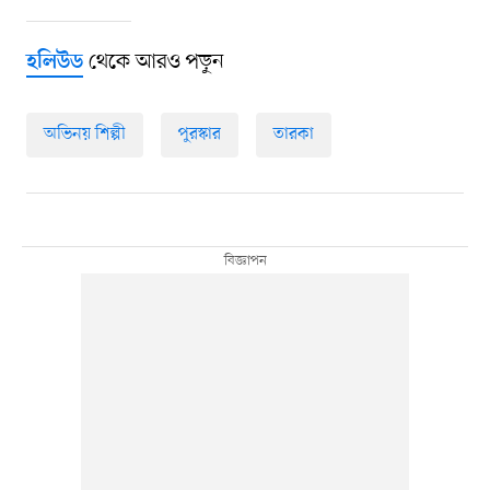
থেকে আরও পড়ুন
হলিউড
অভিনয় শিল্পী
পুরস্কার
তারকা