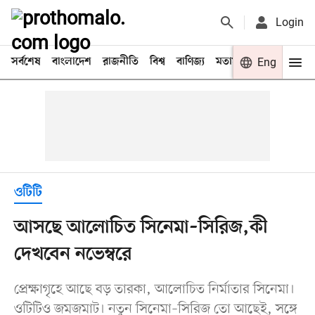
Login
সর্বশেষ
বাংলাদেশ
রাজনীতি
বিশ্ব
বাণিজ্য
মতামত
খেলা
Eng
বিনো
ওটিটি
আসছে আলোচিত সিনেমা–সিরিজ,কী
দেখবেন নভেম্বরে
প্রেক্ষাগৃহে আছে বড় তারকা, আলোচিত নির্মাতার সিনেমা।
ওটিটিও জমজমাট। নতুন সিনেমা–সিরিজ তো আছেই, সঙ্গে