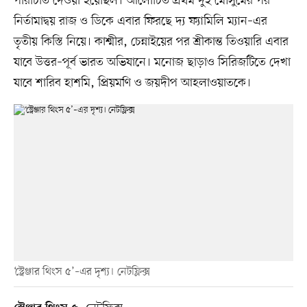
পরিচিতি দেওয়া হয়েছিল। আলোচিত প্রথম দুই মৌসুমের পর
নির্তামাদ্বয় রাজ ও ডিকে এবার ফিরছে দ্য ফ্যামিলি ম্যান–এর
তৃতীয় কিস্তি নিয়ে। কাশ্মীর, চেন্নাইয়ের পর শ্রীকান্ত তিওয়ারি এবার
যাবে উত্তর–পূর্ব ভারত অভিযানে। মনোজ ছাড়াও সিরিজটিতে দেখা
যাবে শারিব হাশমি, প্রিয়মণি ও জয়দীপ আহলাওয়াতকে।
‘স্ট্রেঞ্জার থিংস ৫’–এর দৃশ্য। নেটফ্লিক্স