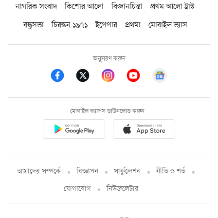
নাগরিক সংবাদ
কিশোর আলো
বিজ্ঞানচিন্তা
প্রথম আলো ট্রাস্ট
বন্ধুসভা
চিরন্তন ১৯৭১
ইপেপার
প্রথমা
মোবাইল ভ্যাস
অনুসরণ করুন
মোবাইল অ্যাপস ডাউনলোড করুন
আমাদের সম্পর্কে
বিজ্ঞাপন
সার্কুলেশন
নীতি ও শর্ত
যোগাযোগ
নিউজলেটার