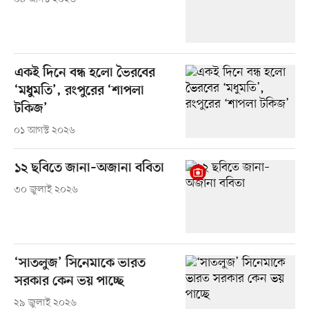
একই দিনে বন্ধ হলো ভৈরবের
‘মধুমতি’, রংপুরের ‘শাপলা
টকিজ’
০১ আগস্ট ২০২৬
১২ ছবিতে জানা–অজানা ববিতা
৩০ জুলাই ২০২৬
‘সাতলুজ’ সিনেমাকে ভারত
সরকার কেন ভয় পাচ্ছে
২৯ জুলাই ২০২৬