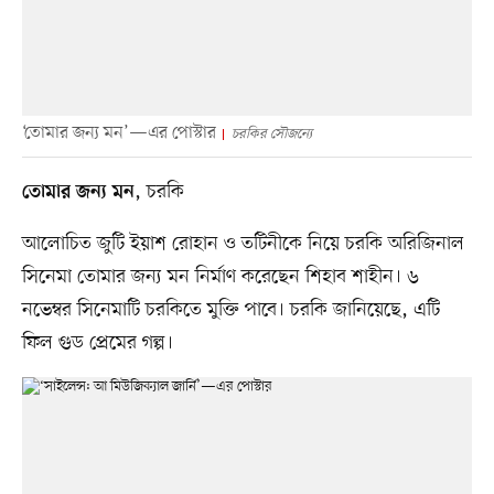
‘তোমার জন্য মন’—এর পোস্টার
চরকির সৌজন্যে
, চরকি
তোমার জন্য মন
আলোচিত জুটি ইয়াশ রোহান ও তটিনীকে নিয়ে চরকি অরিজিনাল
সিনেমা তোমার জন্য মন নির্মাণ করেছেন শিহাব শাহীন। ৬
নভেম্বর সিনেমাটি চরকিতে মুক্তি পাবে। চরকি জানিয়েছে, এটি
ফিল গুড প্রেমের গল্প।