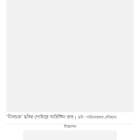
‘নীলচক্র’ ছবির পোস্টারে আরিফিন শুভ
ছবি : পরিচালকের সৌজন্যে