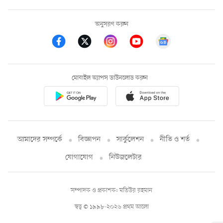
অনুসরণ করুন
মোবাইল অ্যাপস ডাউনলোড করুন
আমাদের সম্পর্কে
বিজ্ঞাপন
সার্কুলেশন
নীতি ও শর্ত
যোগাযোগ
নিউজলেটার
সম্পাদক ও প্রকাশক: মতিউর রহমান
স্বত্ব © ১৯৯৮-২০২৬ প্রথম আলো