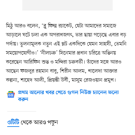
মিঠু আরও বলেন, ‘ব্লু ফিল্ম র‍্যাকেট, যেটা আমাদের সমাজে
আড়ালে ঘটে চলা এক অপরাধজগৎ, তার ছায়া পড়েছে এবার বড়
পর্দায়। তুলনামূলক নতুন এই প্লট একদিকে যেমন সাহসী, তেমনি
সময়োপযোগীও।’ ‘নীলচক্র’ সিনেমার প্রধান চরিত্রে অভিনয়
করেছেন আরিফিন শুভ ও মন্দিরা চক্রবর্তী। তাঁদের সঙ্গে আরও
আছেন ফজলুর রহমান বাবু, শিরীন আলম, খালেদা আক্তার
কল্পনা, শাহেদ আলী, প্রিয়ন্তী উর্বী, মাসুম রেজওয়ান প্রমুখ।
প্রথম আলোর খবর পেতে গুগল নিউজ চ্যানেল ফলো
করুন
থেকে আরও পড়ুন
ওটিটি