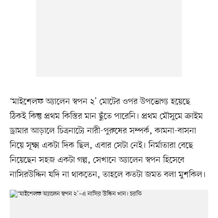
‘মাইশেলফ অ্যালেন স্বপন ২’ মোটের ওপর উপভোগ্য হয়েছে
ঠিকই কিন্তু প্রথম কিস্তির মান ছুঁতে পারেনি। প্রথম মৌসুমে ক্রাইম
ড্রামার আড়ালে চিত্রনাট্যে নারী-পুরুষের সম্পর্ক, কামনা-বাসনা
নিয়ে সূক্ষ্ম একটা দিক ছিল, এবার সেটা নেই। নির্মাতারা বেছে
নিয়েছেন সহজ একটা গল্প, সেখানে অ্যালেন স্বপন হিসেবে
নাসিরউদ্দিন যদি না থাকতেন, তাহলে কতটা জমত বলা মুশকিল।