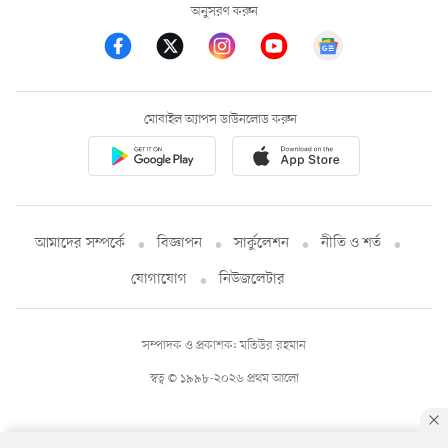
অনুসরণ করুন
মোবাইল অ্যাপস ডাউনলোড করুন
আমাদের সম্পর্কে
বিজ্ঞাপন
সার্কুলেশন
নীতি ও শর্ত
যোগাযোগ
নিউজলেটার
সম্পাদক ও প্রকাশক: মতিউর রহমান
স্বত্ব © ১৯৯৮-২০২৬ প্রথম আলো