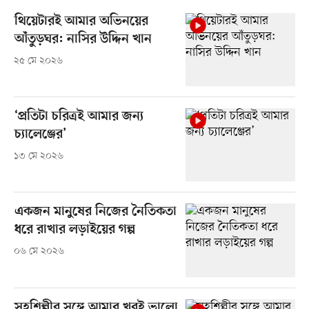
থিয়েটারই আমার অভিনয়ের
আঁতুড়ঘর: নাসির উদ্দিন খান
২৫ মে ২০২৬
‘প্রতিটা চরিত্রই আমার জন্য
চ্যালেঞ্জের’
১৩ মে ২০২৬
একজন মানুষের নিজের নৈতিকতা
ধরে রাখার লড়াইয়ের গল্প
০৬ মে ২০২৬
সহশিল্পীর সঙ্গে আমার খুবই ভালো