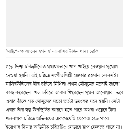
‘মাইশেলফ অ্যালেন স্বপন ২’–এ নাসির উদ্দিন খান। চরকি
গল্পে দিশা চরিত্রটিকেও যথাযথভাবে খাপ খাইয়ে নেওয়ার সুযোগ
দেওয়া হয়নি। এই চরিত্রে সংগীতশিল্পী জেফার রহমান চলনসই।
নাসিরউদ্দিনের স্ত্রীর চরিত্রে মিথিলা প্রথম মৌসুমের মতোই ভালো
কাজ করেছেন। খল চরিত্রে আবার ফিরেছেন সুমন আনোয়ার। তবে
এবার তাঁকে গত মৌসুমের মতো ততটা ভয়ংকর মনে হয়নি। সেটা
এবার তাঁর স্বল্প উপস্থিতির কারণে হতে পারে অথবা ওয়েবে টানা
খলনায়ক চরিত্রে অভিনয়ের একঘেয়েমি থেকেও হতে পারে।
ইন্তেখাব দিনার অভিনীত চরিত্রটিও সেভাবে ছাপ ফেলতে পারে না।