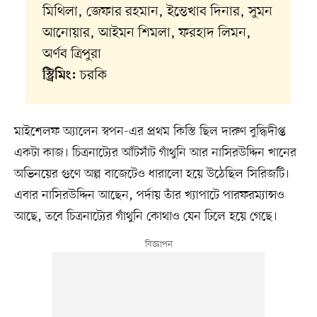
মিথিলা, জেফার রহমান, ইন্তেখাব দিনার, সুমন
আনোয়ার, আইমন শিমলা, ফরহাদ লিমন,
অর্ণব ত্রিপুরা
চরকি
স্ট্রিমিং:
মাইশেলফ অ্যালেন স্বপন-এর প্রথম কিস্তি ছিল দারুণ বুদ্ধিদীপ্ত
একটা কাজ। চিত্রনাট্যের আঁটসাঁট গাঁথুনি আর নাসিরউদ্দিন খানের
অভিনয়ের গুণে অল্প বাজেটেও ধারালো হয়ে উঠেছিল সিরিজটি।
এবার নাসিরউদ্দিন আছেন, পর্দায় তাঁর খ্যাপাটে পারফরম্যান্সও
আছে, তবে চিত্রনাট্যের গাঁথুনি কোথাও যেন ঢিলে হয়ে গেছে।