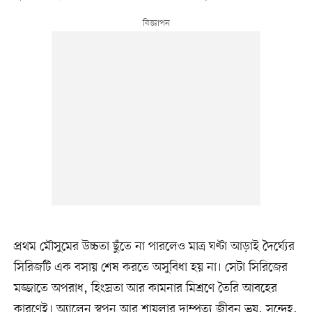
প্রথম মৌসুমের উচ্চতা ছুঁতে না পারলেও মাত্র ঘণ্টা আড়াই দৈর্ঘ্যের
সিরিজটি এক বসায় শেষ করতে অসুবিধা হয় না। সেটা সিরিজের
মজ্জাতে অপরাধ, হিংস্রতা আর কামনার মিশ্রণে তৈরি আবহের
কারণেই। অ্যালেন স্বপন আর শায়লার দাম্পত্য জীবন ভয়, সন্দেহ,