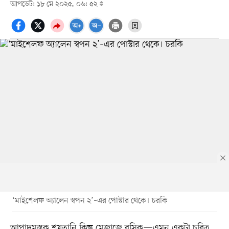
আপডেট: ১৮ মে ২০২৫, ০৬: ৫২
‘মাইশেলফ অ্যালেন স্বপন ২’–এর পোস্টার থেকে। চরকি
আপাদমস্তক শয়তানি কিন্তু মেজাজে রসিক—এমন একটা চরিত্র