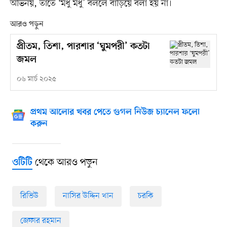
অভিনয়, তাতে ‘মধু মধু’ বললে বাড়িয়ে বলা হয় না।
আরও পড়ুন
প্রীতম, তিশা, পারশার ‘ঘুমপরী’ কতটা
জমল
০৬ মার্চ ২০২৫
প্রথম আলোর খবর পেতে গুগল নিউজ চ্যানেল ফলো
করুন
থেকে আরও পড়ুন
ওটিটি
রিভিউ
নাসির উদ্দিন খান
চরকি
জেফার রহমান