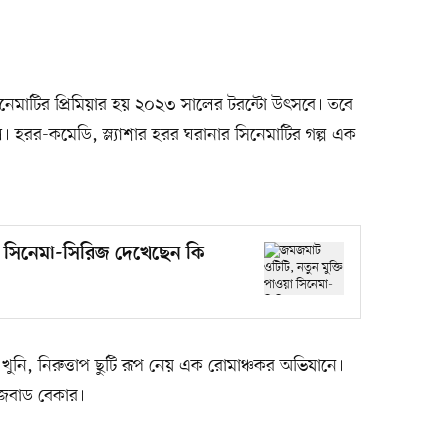
িনেমাটির প্রিমিয়ার হয় ২০২৩ সালের টরন্টো উৎসবে। তবে
িলে। হরর-কমেডি, স্ল্যাশার হরর ঘরানার সিনেমাটির গল্প এক
য়া সিনেমা-সিরিজ দেখেছেন কি
খুনি, নিরুত্তাপ ছুটি রূপ নেয় এক রোমাঞ্চকর অভিযানে।
জবাড বেকার।