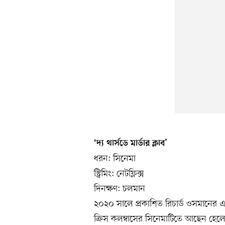
‘দ্য থার্সডে মার্ডার ক্লাব’
ধরন: সিনেমা
স্ট্রিমিং: নেটফ্লিক্স
দিনক্ষণ: চলমান
২০২০ সালে প্রকাশিত রিচার্ড ওসমানের 
ক্রিস কলম্বাসের সিনেমাটিতে আছেন হেলেন