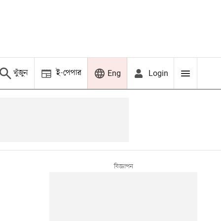
খুঁজুন
ই-পেপার
Login
Eng