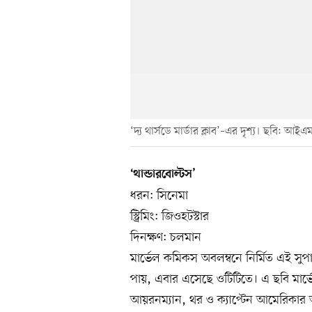
‘দ্য থার্সডে মার্ডার ক্লাব’–এর দৃশ্য। ছবি: আইএ
‘থান্ডারবোল্টস’
ধরন: সিনেমা
স্ট্রিমিং: জিওহটস্টার
দিনক্ষণ: চলমান
মার্ভেল কমিকস অবলম্বনে নির্মিত এই সুপা
পায়, এবার এসেছে ওটিটিতে। এ ছবি মার্
আয়রনম্যান, থর ও ক্যাপ্টেন আমেরিকার 