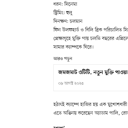
ধরন: সিনেমা
স্ট্রিমিং: হুলু
দিনক্ষণ: চলমান
ফিন উলফহার্ড ও বিলি ব্রিক পরিচালিত স
প্রেক্ষাগৃহে মুক্তি পায় চলতি বছরের এপ্র
সামার ক্যাম্পকে ঘিরে।
আরও পড়ুন
জমজমাট ওটিটি, নতুন মুক্তি পাও
০৮ আগস্ট ২০২৫
হঠাৎই ক্যাম্পে হাজির হয় এক মুখোশধারী 
এতে অভিনয় করেছেন অ্যাডাম পালি, রো