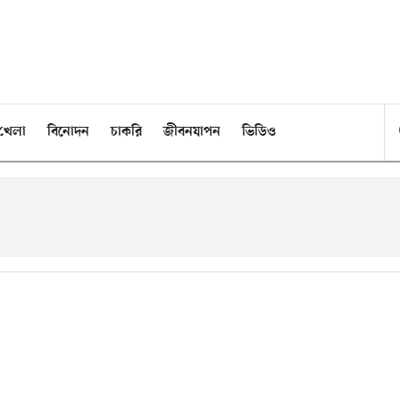
খেলা
বিনোদন
চাকরি
জীবনযাপন
ভিডিও