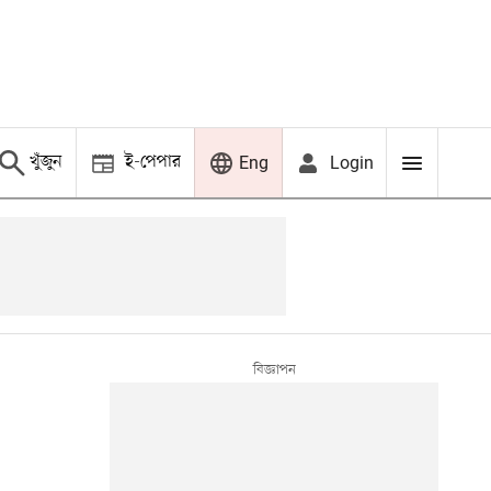
খুঁজুন
ই-পেপার
Login
Eng