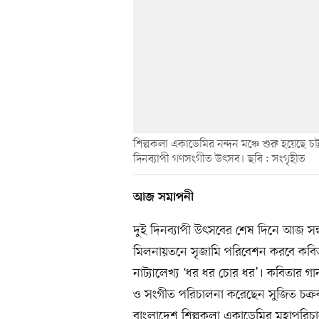
শিল্পকলা একাডেমির নন্দন মঞ্চে শুরু হয়েছে 
দিনব্যাপী গণসংগীত উৎসব। ছবি : সংগৃহীত
আজ সমাপনী
দুই দিনব্যাপী উৎসবের শেষ‌ দিনে আজ সন্
মিলনায়তনে সৃজামি পরিবেশন করবে কবিতা
নাট্যালেখ্য ‘ধর ধর চোর ধর’। কবিতার গা
ও সংগীত পরিচালনা করেছেন সুজিত চক্রবর্
বাংলাদেশ শিল্পকলা একাডেমির মহাপরিচ