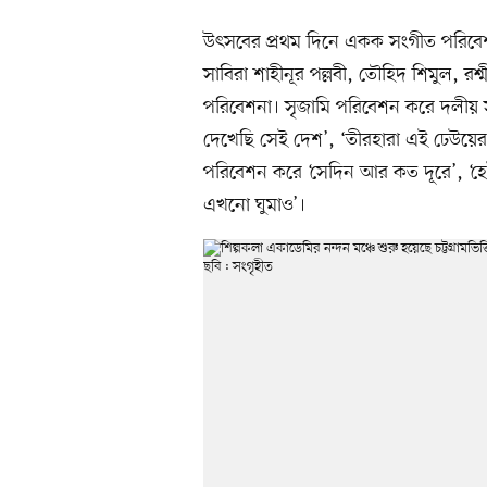
উৎসবের প্রথম দিনে একক সংগীত পরিবেশন‌ কর
সাবিরা শাহীনূর পল্লবী, তৌহিদ শিমুল, রশ
পরিবেশনা। সৃজামি পরিবেশন করে দলীয় স
দেখেছি সেই দেশ’, ‘তীরহারা এই ঢেউয়ের 
পরিবেশন করে ‘সেদিন আর কত দূরে’, ‘হে
এখনো ঘুমাও’।