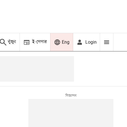
খুঁজুন
ই-পেপার
Login
Eng