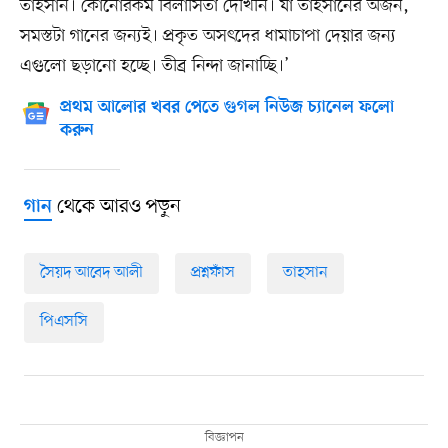
তাহসান। কোনোরকম বিলাসিতা দেখিনি। যা তাহসানের অর্জন,
সমস্তটা গানের জন্যই। প্রকৃত অসৎদের ধামাচাপা দেয়ার জন্য
এগুলো ছড়ানো হচ্ছে। তীব্র নিন্দা জানাচ্ছি।’
প্রথম আলোর খবর পেতে গুগল নিউজ চ্যানেল ফলো
করুন
থেকে আরও পড়ুন
গান
সৈয়দ আবেদ আলী
প্রশ্নফাঁস
তাহসান
পিএসসি