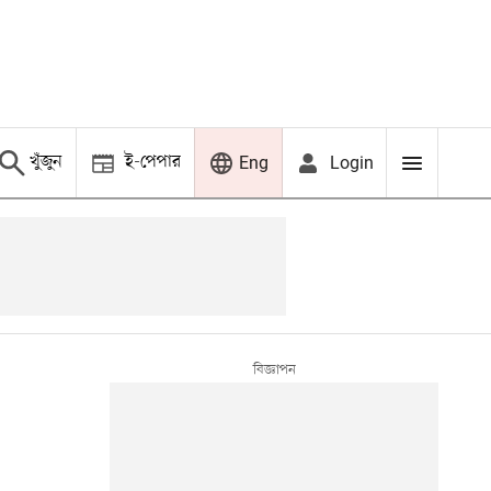
খুঁজুন
ই-পেপার
Login
Eng