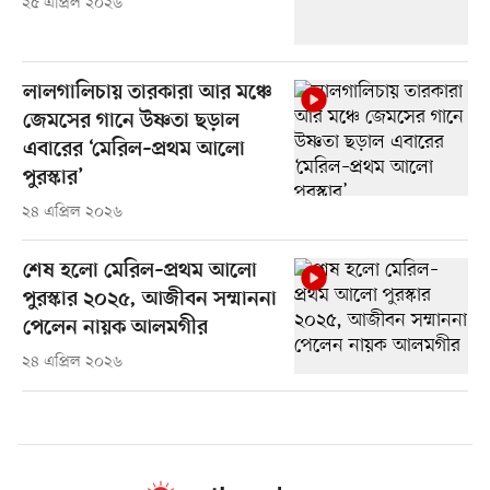
২৫ এপ্রিল ২০২৬
লালগালিচায় তারকারা আর মঞ্চে
জেমসের গানে উষ্ণতা ছড়াল
এবারের ‘মেরিল–প্রথম আলো
পুরস্কার’
২৪ এপ্রিল ২০২৬
শেষ হলো মেরিল–প্রথম আলো
পুরস্কার ২০২৫, আজীবন সম্মাননা
পেলেন নায়ক আলমগীর
২৪ এপ্রিল ২০২৬