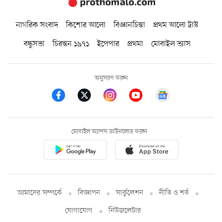
নাগরিক সংবাদ
কিশোর আলো
বিজ্ঞানচিন্তা
প্রথম আলো ট্রাস্ট
বন্ধুসভা
চিরন্তন ১৯৭১
ইপেপার
প্রথমা
মোবাইল ভ্যাস
অনুসরণ করুন
মোবাইল অ্যাপস ডাউনলোড করুন
আমাদের সম্পর্কে
বিজ্ঞাপন
সার্কুলেশন
নীতি ও শর্ত
যোগাযোগ
নিউজলেটার