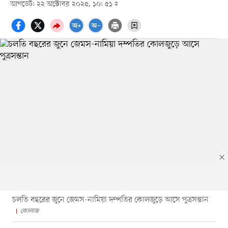
আপডেট: ২২ অক্টোবর ২০২৫, ১০: ৫১
চলতি বছরের জুনে জেমস-নামিয়া দম্পতির কোলজুড়ে আসে পুত্রসন্তান
কোলাজ