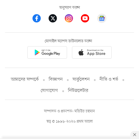
অনুসরণ করুন
মোবাইল অ্যাপস ডাউনলোড করুন
আমাদের সম্পর্কে
বিজ্ঞাপন
সার্কুলেশন
নীতি ও শর্ত
যোগাযোগ
নিউজলেটার
সম্পাদক ও প্রকাশক: মতিউর রহমান
স্বত্ব © ১৯৯৮-২০২৬ প্রথম আলো