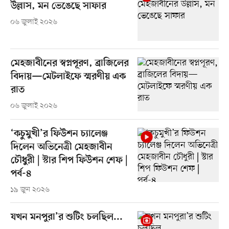
উল্লাস, মন ভেঙেছে সাফার
০৬ জুলাই ২০২৬
মেহজাবীনের স্বপ্নপূরণ, ব্রাজিলের
বিদায়—মেটলাইফে স্মরণীয় এক
রাত
০৬ জুলাই ২০২৬
‘কচুমুখী’র ফিউশন চ্যালেঞ্জ
দিলেন অভিনেত্রী মেহজাবীন
চৌধুরী | স্টার শিপ ফিউশন শেফ |
পর্ব-৪
১৯ জুন ২০২৬
যখন মনপুরা’র শুটিং চলছিল...