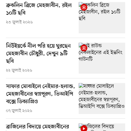
ব্রুকলিন ব্রিজে মেহজাবীন, রইল
১০টি ছবি
২৩ জুলাই ২০২৬
নিউইয়র্কে নীল পরি হয়ে ঘুরছেন
মেহজাবীন চৌধুরী, দেখুন ৯টি
ছবি
২২ জুলাই ২০২৬
সাফার মোবাইলে নেইমার-হলান্ড,
মেহজাবীনের স্বপ্নপূরণ, ভিআইপি
বক্সে ডিক্যাপ্রিও
০৭ জুলাই ২০২৬
ব্রাজিলের বিদায়ে মেহজাবীনের