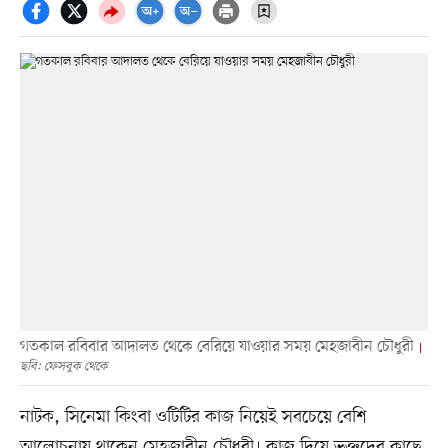
গতকাল রবিবার আদালত থেকে বেরিয়ে যাওয়ার সময় মেহজাবীন চৌধুরী
ছবি: ফেসবুক থেকে
নাটক, সিনেমা কিংবা ওটিটির কাজ নিয়েই সবচেয়ে বেশি
আলোচনায় থাকেন মেহজাবীন চৌধুরী। কাজ দিয়ে ভক্তদের কাছে