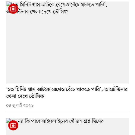
‘১৩ মিনিট শ্বাস আটকে রেখেও বেঁচে থাকতে পারি’, আর্জেন্টিনার
খেলা দেখে তৌসিফ
০৪ জুলাই ২০২৬