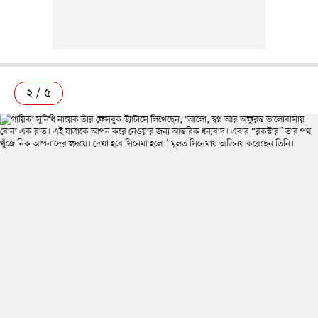
২ / ৫