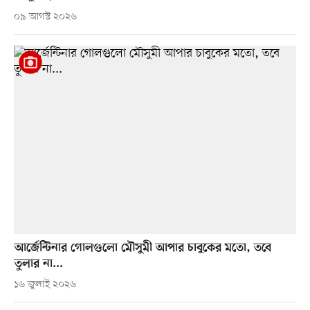
০৯ আগস্ট ২০২৬
আর্জেন্টিনার গোলগুলো মৌসুমী আপার চাবুকের মতো, তবে
তুলার না...
১৬ জুলাই ২০২৬