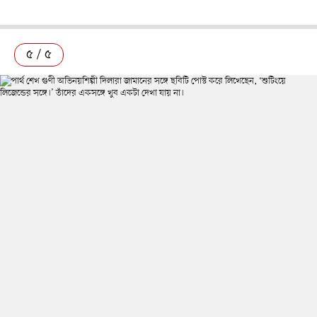
৫ / ৫