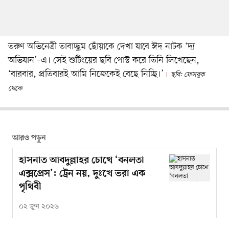
তরুণ অভিনেত্রী তাবাচ্ছুম ছোঁয়াকে দেখা যাবে ঈদ নাটক ‘দ্য
অভিযান’–এ। সেই শুটিংয়ের ছবি পোস্ট করে তিনি লিখেছেন,
‘বারবার, প্রতিবারই আমি নিজেকেই বেছে নিচ্ছি।’
ছবি: ফেসবুক
থেকে
আরও পড়ুন
হাসনাত আবদুল্লাহর চোখে ‘বনলতা
এক্সপ্রেস’: ট্রেন নয়, দুঃখে ভরা এক
পৃথিবী
০২ জুন ২০২৬