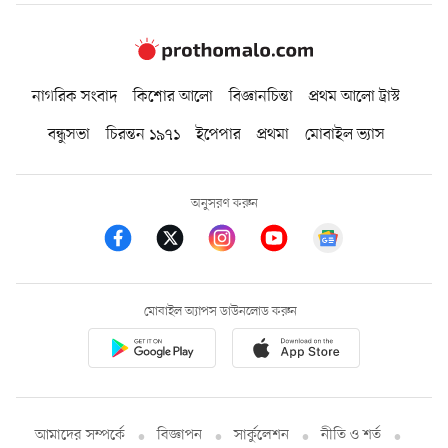
নাগরিক সংবাদ
কিশোর আলো
বিজ্ঞানচিন্তা
প্রথম আলো ট্রাস্ট
বন্ধুসভা
চিরন্তন ১৯৭১
ইপেপার
প্রথমা
মোবাইল ভ্যাস
অনুসরণ করুন
মোবাইল অ্যাপস ডাউনলোড করুন
আমাদের সম্পর্কে
বিজ্ঞাপন
সার্কুলেশন
নীতি ও শর্ত