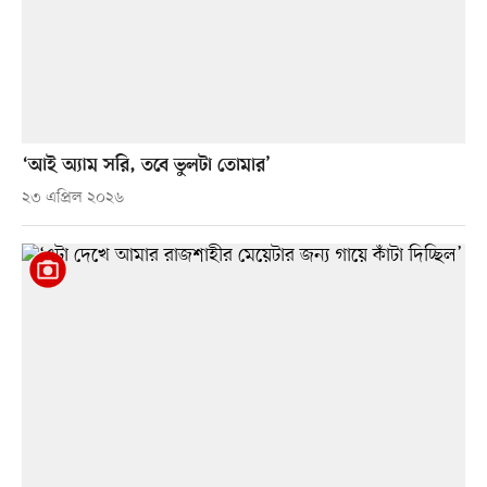
‘আই অ্যাম সরি, তবে ভুলটা তোমার’
২৩ এপ্রিল ২০২৬