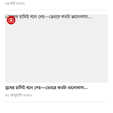
০৫ মার্চ ২০২৬
মুখের হাসিই বলে দেয়—ভেতরে কতটা ভালোবাসা...
২০ জানুয়ারি ২০২৬