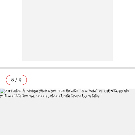
৪ / ৫