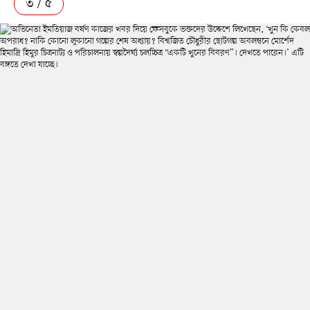
৩ / ৫