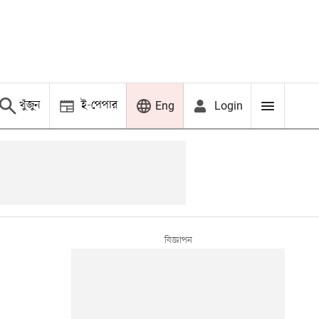
খুঁজুন
ই-পেপার
Login
Eng