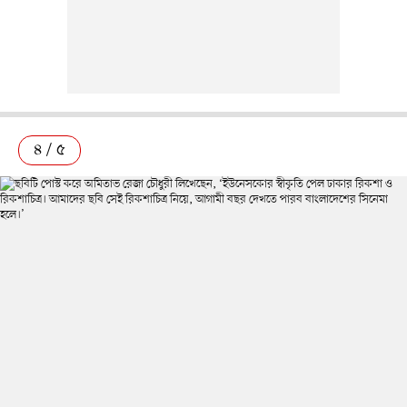
৪ / ৫