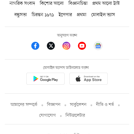
নাগরিক সংবাদ
কিশোর আলো
বিজ্ঞানচিন্তা
প্রথম আলো ট্রাস্ট
বন্ধুসভা
চিরন্তন ১৯৭১
ইপেপার
প্রথমা
মোবাইল ভ্যাস
অনুসরণ করুন
মোবাইল অ্যাপস ডাউনলোড করুন
আমাদের সম্পর্কে
বিজ্ঞাপন
সার্কুলেশন
নীতি ও শর্ত
যোগাযোগ
নিউজলেটার