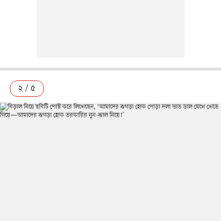
২ / ৫