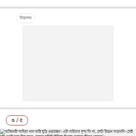
৩ / ৫