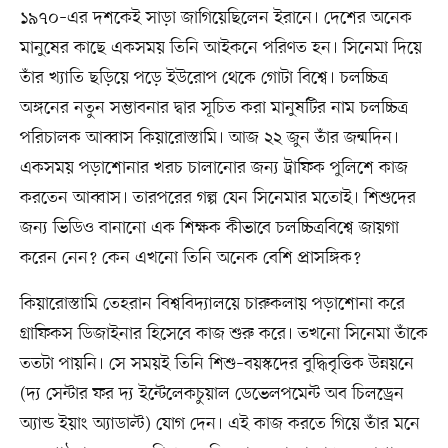
১৯৭০–এর দশকেই সাড়া জাগিয়েছিলেন ইরানে। দেশের অনেক
মানুষের কাছে একসময় তিনি আইকনে পরিণত হন। সিনেমা দিয়ে
তাঁর খ্যাতি ছড়িয়ে পড়ে ইউরোপ থেকে গোটা বিশ্বে। চলচ্চিত্র
অঙ্গনের নতুন সম্ভাবনার দ্বার সূচিত করা মানুষটির নাম চলচ্চিত্র
পরিচালক আব্বাস কিয়ারোস্তামি। আজ ২২ জুন তাঁর জন্মদিন।
একসময় পড়াশোনার খরচ চালানোর জন্য ট্রাফিক পুলিশে কাজ
করতেন আব্বাস। তারপরের গল্প যেন সিনেমার মতোই। শিশুদের
জন্য ভিডিও বানানো এক শিক্ষক কীভাবে চলচ্চিত্রবিশ্বে জায়গা
করেন নেন? কেন এখনো তিনি অনেক বেশি প্রাসঙ্গিক?
কিয়ারোস্তামি তেহরান বিশ্ববিদ্যালয়ে চারুকলায় পড়াশোনা করে
গ্রাফিকস ডিজাইনার হিসেবে কাজ শুরু করে। তখনো সিনেমা তাঁকে
ততটা পায়নি। সে সময়ই তিনি শিশু–বয়স্কদের বুদ্ধিবৃত্তিক উন্নয়নে
(দ্য সেন্টার ফর দ্য ইন্টেলেকচুয়াল ডেভেলপমেন্ট অব চিলড্রেন
অ্যান্ড ইয়াং অ্যাডাল্ট) যোগ দেন। এই কাজ করতে গিয়ে তাঁর মনে