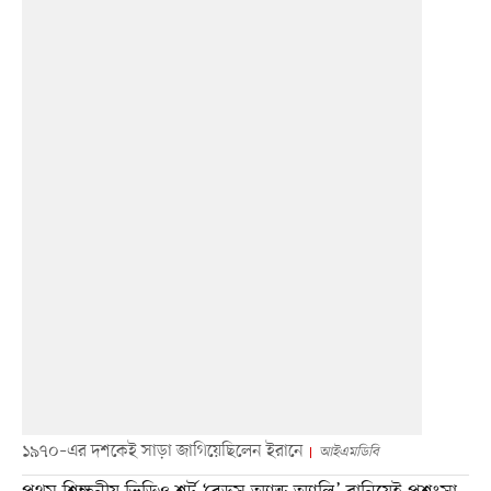
১৯৭০–এর দশকেই সাড়া জাগিয়েছিলেন ইরানে
আইএমডিবি