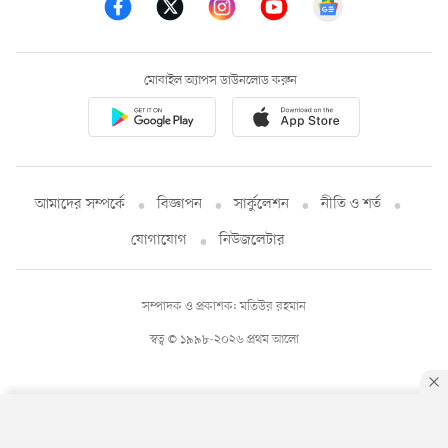
মোবাইল অ্যাপস ডাউনলোড করুন
আমাদের সম্পর্কে
বিজ্ঞাপন
সার্কুলেশন
নীতি ও শর্ত
যোগাযোগ
নিউজলেটার
সম্পাদক ও প্রকাশক: মতিউর রহমান
স্বত্ব © ১৯৯৮-২০২৬ প্রথম আলো