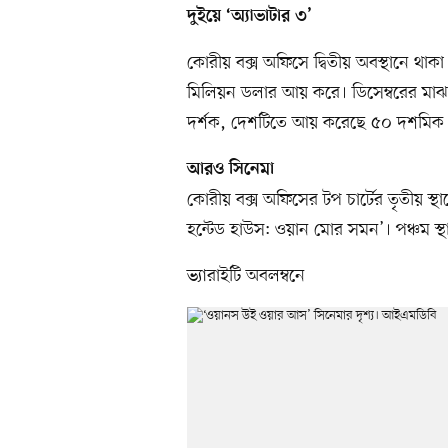
দুইয়ে ‘অ্যাভাটার ৩’
কোরীয় বক্স অফিসে দ্বিতীয় অবস্থানে থাকা 
মিলিয়ন ডলার আয় করে। ডিসেম্বরের মাঝা
দর্শক, দেশটিতে আয় করেছে ৫০ দশমিক 
আরও সিনেমা
কোরীয় বক্স অফিসের টপ চার্টের তৃতীয় স্থ
হন্টেড হাউস: ওয়ান মোর সমন’। পঞ্চম স্থান
ভ্যারাইটি অবলম্বনে