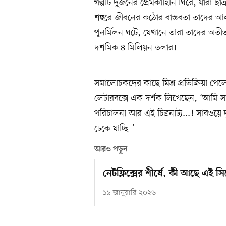
গল্পটি দুজনের প্রেমকাহিনি ঘিরে, যারা ছাত
শহুরে জীবনের কঠোর বাস্তবতা তাদের আ
পুনর্মিলন ঘটে, যেখানে তারা তাদের অতীত
দশমিক ৪ মিলিয়ন ডলার।
সমালোচকদের কাছে মিশ্র প্রতিক্রিয়া পে
লেটারবক্সে এক দর্শক লিখেছেন, ‘আমি সা
পরিচালনা আর এই চিত্রনাট্য...! সাবওয়ে দ
ঢেকে যাচ্ছি।’
আরও পড়ুন
নেটফ্লিক্সের শীর্ষে, কী আছে এই স
১৯ জানুয়ারি ২০২৬