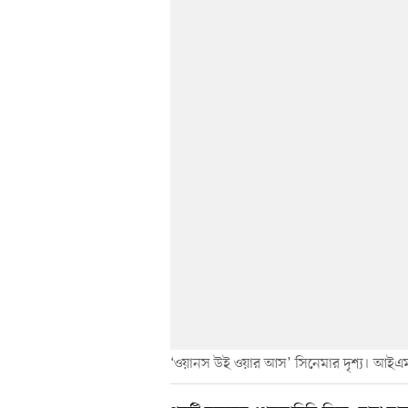
‘ওয়ানস উই ওয়ার আস’ সিনেমার দৃশ্য। আইএ