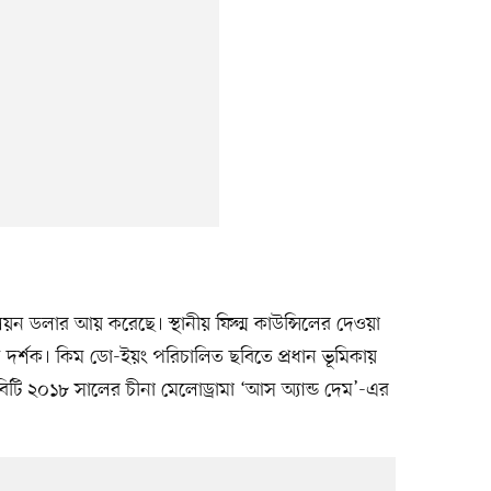
িয়ন ডলার আয় করেছে। স্থানীয় ফিল্ম কাউন্সিলের দেওয়া
দর্শক। কিম ডো-ইয়ং পরিচালিত ছবিতে প্রধান ভূমিকায়
িটি ২০১৮ সালের চীনা মেলোড্রামা ‘আস অ্যান্ড দেম’-এর