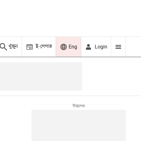
খুঁজুন
ই-পেপার
Login
Eng