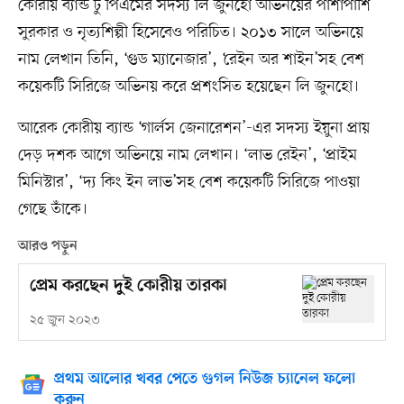
কোরীয় ব্যান্ড টু পিএমের সদস্য লি জুনহো অভিনয়ের পাশাপাশি
সুরকার ও নৃত্যশিল্পী হিসেবেও পরিচিত। ২০১৩ সালে অভিনয়ে
নাম লেখান তিনি, ‘গুড ম্যানেজার’, ‘রেইন অর শাইন’সহ বেশ
কয়েকটি সিরিজে অভিনয় করে প্রশংসিত হয়েছেন লি জুনহো।
আরেক কোরীয় ব্যান্ড ‘গার্লস জেনারেশন’-এর সদস্য ইয়ুনা প্রায়
দেড় দশক আগে অভিনয়ে নাম লেখান। ‘লাভ রেইন’, ‘প্রাইম
মিনিস্টার’, ‘দ্য কিং ইন লাভ’সহ বেশ কয়েকটি সিরিজে পাওয়া
গেছে তাঁকে।
আরও পড়ুন
প্রেম করছেন দুই কোরীয় তারকা
২৫ জুন ২০২৩
প্রথম আলোর খবর পেতে গুগল নিউজ চ্যানেল ফলো
করুন