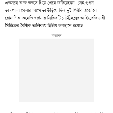
একসঙ্গে কাজ করতে গিয়ে প্রেমে জড়িয়েছেন। সেই গুঞ্জন
ডালপালা মেলার আগে তা উড়িয়ে দিল দুই শিল্পীর এজেন্সি।
রোমান্টিক-কমেডি ঘরানার সিরিজটি নেটফ্লিক্সের অ-ইংরেজিভাষী
সিরিজের বৈশ্বিক তালিকায় দ্বিতীয় অবস্থানে রয়েছে।