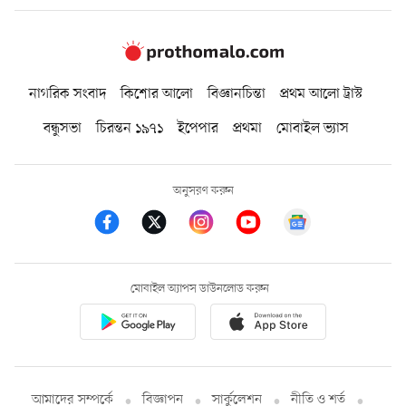
নাগরিক সংবাদ
কিশোর আলো
বিজ্ঞানচিন্তা
প্রথম আলো ট্রাস্ট
বন্ধুসভা
চিরন্তন ১৯৭১
ইপেপার
প্রথমা
মোবাইল ভ্যাস
অনুসরণ করুন
মোবাইল অ্যাপস ডাউনলোড করুন
আমাদের সম্পর্কে
বিজ্ঞাপন
সার্কুলেশন
নীতি ও শর্ত