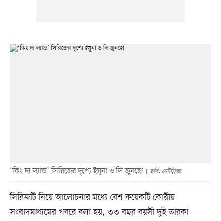
‘কিং দ্য ল্যান্ড’ সিরিজের দৃশ্যে ইয়ুনা ও লি জুনহো
ছবি: নেটফ্লিক্স
সিরিজটি নিয়ে আলোচনার মধ্যে বেশ কয়েকটি কোরীয়
সংবাদমাধ্যমের খবরে বলা হয়, ৩৩ বছর বয়সী দুই তারকা