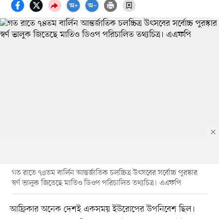
গত রাতে ৭৪তম বার্লিন আন্তর্জাতিক চলচ্চিত্র উৎসবের সর্বোচ্চ পুরস্কার
স্বর্ণ ভালুক জিতেছে মাতিও ডিওপ পরিচালিত তথ্যচিত্র। এএফপি
আফ্রিকার অনেক দেশই একসময় ইউরোপের উপনিবেশ ছিল।