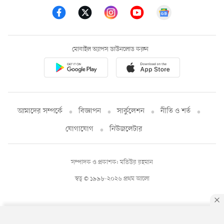
মোবাইল অ্যাপস ডাউনলোড করুন
আমাদের সম্পর্কে
বিজ্ঞাপন
সার্কুলেশন
নীতি ও শর্ত
যোগাযোগ
নিউজলেটার
সম্পাদক ও প্রকাশক: মতিউর রহমান
স্বত্ব © ১৯৯৮-২০২৬ প্রথম আলো