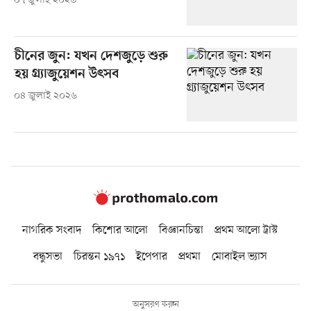
০৭ জুলাই ২০২৬
চীনের জুন: যখন দেশজুড়ে শুরু
হয় গ্র্যাজুয়েশন উৎসব
০৪ জুলাই ২০২৬
নাগরিক সংবাদ
কিশোর আলো
বিজ্ঞানচিন্তা
প্রথম আলো ট্রাস্ট
বন্ধুসভা
চিরন্তন ১৯৭১
ইপেপার
প্রথমা
মোবাইল ভ্যাস
অনুসরণ করুন