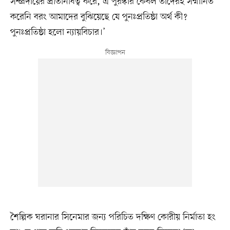
সম্প্রদায়ের প্রতিনিধিত্ব করে, এ পুরস্কার কেবল তাদেরই সম্মানিত
করেনি বরং আমাদের বুঝিয়েছে যে পুনঃপ্রতিষ্ঠা অর্থ কী?
পুনঃপ্রতিষ্ঠা হলো ন্যায়বিচার।’
শৈল্পিক ঘরানার সিনেমার জন্য পরিচিত দক্ষিণ কোরীয় নির্মাতা হং