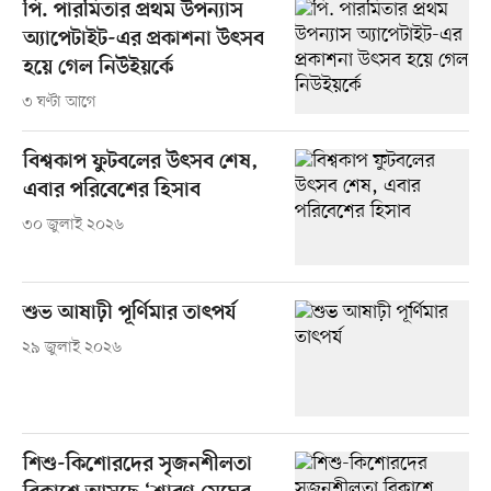
পি. পারমিতার প্রথম উপন্যাস
অ্যাপেটাইট-এর প্রকাশনা উৎসব
হয়ে গেল নিউইয়র্কে
৩ ঘণ্টা আগে
বিশ্বকাপ ফুটবলের উৎসব শেষ,
এবার পরিবেশের হিসাব
৩০ জুলাই ২০২৬
শুভ আষাঢ়ী পূর্ণিমার তাৎপর্য
২৯ জুলাই ২০২৬
শিশু-কিশোরদের সৃজনশীলতা