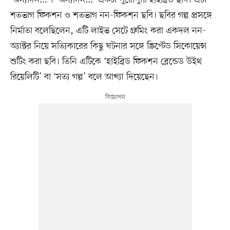
‘অন্যদিন...’। ‘অন্যদিন...’ একটা পুরোপুরি হাইব্রিড ছবি। এটা
শতভাগ ফিকশন ও শতভাগ নন-ফিকশন ছবি। ছবির গল্প প্রসঙ্গে
নির্মাতা বলেছিলেন, এটি লাইভ সেটে গ্রুমিং করা একদল নন-
অ্যাক্টর নিয়ে সত্যিকারের কিছু ঘটনার সঙ্গে স্ক্রিপ্টেড সিকোয়েন্স
শুটিং করা ছবি। তিনি এটিকে ‘হাইব্রিড ফিকশন ব্লেন্ডেড উইথ
রিয়েলিটি’ বা ‘সত্য গল্প’ বলে আখ্যা দিয়েছেন।