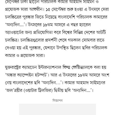
সেপ্টেম্বর ঢাকা ছাড়েন পরিচালক কামার আহমাদ সাইমন ও
প্রযোজক সারা আফরীন। ১৫ সেপ্টেম্বর শুরু হওয়া এ উৎসবে সেরা
চলচ্চিত্রের পুরস্কার জিতে নিয়েছে বাংলাদেশি পরিচালক কামারের
‘অন্যদিন...’। উৎসবের ১৮তম আসরে এ বছর হ্যারেল
অ্যাওয়ার্ডের জন্য প্রতিযোগিতা করে বিশ্বের বিভিন্ন দেশের আটটি
চলচ্চিত্র। চলচ্চিত্রগুলোর প্রদর্শনী শেষে গতকাল সোমবার রাতে
দেওয়া হয় এই পুরস্কার, যেখানে উপস্থিত ছিলেন ছবির পরিচালক
কামার ও প্রযোজক সারা।
যুক্তরাষ্ট্রের ক্যামডেন ইন্টারন্যাশনাল ফিল্ম ফেস্টিভ্যালকে বলা হয়
‘অস্কার ক্যাম্পেইন হটস্পট’। আর এ উৎসবের ১৮তম আসরে অংশ
নেয় বাংলাদেশের ছবি ‘অন্যদিন…’। কামার আহমাদ সাইমনের
‘জল’ত্রয়ীর (ওয়াটার ট্রিলজির) দ্বিতীয় ছবি ‘অন্যদিন...’।