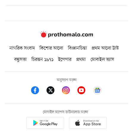
নাগরিক সংবাদ
কিশোর আলো
বিজ্ঞানচিন্তা
প্রথম আলো ট্রাস্ট
বন্ধুসভা
চিরন্তন ১৯৭১
ইপেপার
প্রথমা
মোবাইল ভ্যাস
অনুসরণ করুন
মোবাইল অ্যাপস ডাউনলোড করুন